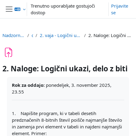
Preskoči na glavno vsebino
Trenutno uporabljate gostujoči
Prijavite
dostop
se
Stransko polje
Nadzorna plošča
or
2. vaja - Logični ukazi, delo z biti
2. Naloge: Logični ukazi, delo z biti
2. Naloge: Logični ukazi, delo z biti
Zahteve zaključka
Rok za oddajo:
ponedeljek, 3. november 2025,
23.55
1. Napišite program, ki v tabeli desetih
predznačenih 8-bitnih števil poišče najmanjše število
in zamenja prvi element v tabeli in najdeni najmanjši
element. Primer: