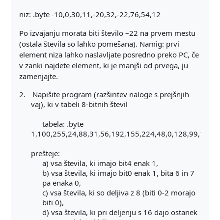
niz: .byte -10,0,30,11,-20,32,-22,76,54,12
Po izvajanju morata biti število –22 na prvem mestu
(ostala števila so lahko pomešana). Namig: prvi
element niza lahko naslavljate posredno preko PC, če
v zanki najdete element, ki je manjši od prvega, ju
zamenjajte.
2.
Napišite program (razširitev naloge s prejšnjih
vaj), ki v tabeli 8-bitnih števil
tabela: .byte
1,100,255,24,88,31,56,192,155,224,48,0,128,99,147,
prešteje:
a) vsa števila, ki imajo bit4 enak 1,
b) vsa števila, ki imajo bit0 enak 1, bita 6 in 7
pa enaka 0,
c) vsa števila, ki so deljiva z 8 (biti 0-2 morajo
biti 0),
d) vsa števila, ki pri deljenju s 16 dajo ostanek