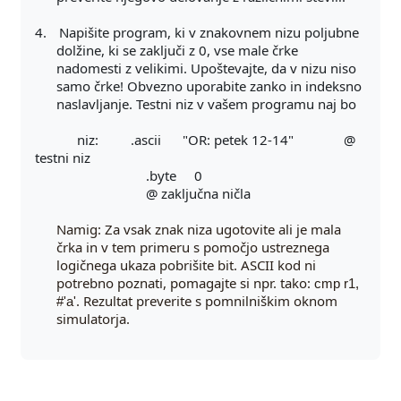
4.
Napišite program, ki v znakovnem nizu poljubne
dolžine, ki se zaključi z 0, vse male črke
nadomesti z velikimi. Upoštevajte, da v nizu niso
samo črke! Obvezno uporabite zanko in indeksno
naslavljanje. Testni niz v vašem programu naj bo
niz: .ascii "OR: petek 12-14" @
testni niz
.byte 0
@ zaključna ničla
Namig: Za vsak znak niza ugotovite ali je mala
črka in v tem primeru s pomočjo ustreznega
logičnega ukaza pobrišite bit. ASCII kod ni
potrebno poznati, pomagajte si npr. tako:
cmp r1,
. Rezultat preverite s pomnilniškim oknom
#'a'
simulatorja.