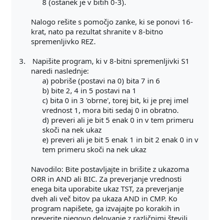
8 (ostanek je v bitih 0-3).
Nalogo rešite s pomočjo zanke, ki se ponovi 16-
krat, nato pa rezultat shranite v 8-bitno
spremenljivko REZ.
3.
Napišite program, ki v 8-bitni spremenljivki S1
naredi naslednje:
a) pobriše (postavi na 0) bita 7 in 6
b) bite 2, 4 in 5 postavi na 1
c) bita 0 in 3 'obrne', torej bit, ki je prej imel
vrednost 1, mora biti sedaj 0 in obratno.
d) preveri ali je bit 5 enak 0 in v tem primeru
skoči na nek ukaz
e) preveri ali je bit 5 enak 1 in bit 2 enak 0 in v
tem primeru skoči na nek ukaz
Navodilo: Bite postavljajte in brišite z ukazoma
ORR in AND ali BIC. Za preverjanje vrednosti
enega bita uporabite ukaz TST, za preverjanje
dveh ali več bitov pa ukaza AND in CMP. Ko
program napišete, ga izvajajte po korakih in
preverite njegovo delovanje z različnimi števili.