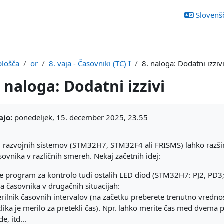
Slovenšči
plošča
or
8. vaja - Časovniki (TC) I
8. naloga: Dodatni izziv
. naloga: Dodatni izzivi
ljučka
ajo:
ponedeljek, 15. december 2025, 23.55
 razvojnih sistemov (STM32H7, STM32F4 ali FRISMS) lahko razšir
ovnika v različnih smereh. Nekaj začetnih idej:
te program za kontrolo tudi ostalih LED diod (STM32H7: PJ2, PD
 časovnika v drugačnih situacijah:
rilnik časovnih intervalov (na začetku preberete trenutno vredno
zlika je merilo za pretekli čas). Npr. lahko merite čas med dvema 
e, itd...