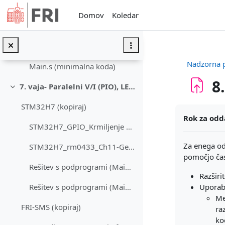
Preskoči na glavno vsebino
STM32H7_Projekt.pdf
Domov
Koledar
STM32H7_GPIO_Krmiljenje.pdf
rešitev STM32H7 (minimalna koda)
Nadzorna 
Main.s (minimalna koda)
8
7. vaja- Paralelni V/I (PIO), LED dioda II
Skrči
STM32H7 (kopiraj)
Zahteve zak
Rok za odd
STM32H7_GPIO_Krmiljenje 2.pdf
Za enega od
STM32H7_rm0433_Ch11-General-purpose IOs (GPIO)_Related pages
pomočjo čas
Rešitev s podprogrami (Main.s)
Razširi
Uporaba
Rešitev s podprogrami (Main.s) - rdeča (PI13) in zelena (PJ2) LED dioda
Me
FRI-SMS (kopiraj)
ra
kod