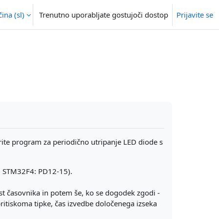
na ‎(sl)‎
Trenutno uporabljate gostujoči dostop
Prijavite se
i
ite program za periodično utripanje LED diode s
3; STM32F4: PD12-15).
st časovnika in potem še, ko se dogodek zgodi -
pritiskoma tipke, čas izvedbe določenega izseka