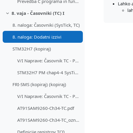
Prevedba C programa in funkcij v ARM zbirnik_v2.pdf
Lahko 
la
8. vaja - Časovniki (TC) I
Skrči
8. naloga: Časovniki (SysTick, TC)
8. naloga: Dodatni izzivi
STM32H7 (kopiraj)
V/I Naprave: Časovnik TC - Predstavitev STM32H7
STM32H7 PM chap4-4 SysTick Casovnik
FRI-SMS (kopiraj) (kopiraj)
V/I Naprave: Časovnik TC - Predstavitev FRI SMS
AT91SAM9260-Ch34-TC.pdf
AT91SAM9260-Ch34-TC_označen.pdf
Definicije registrov TC0