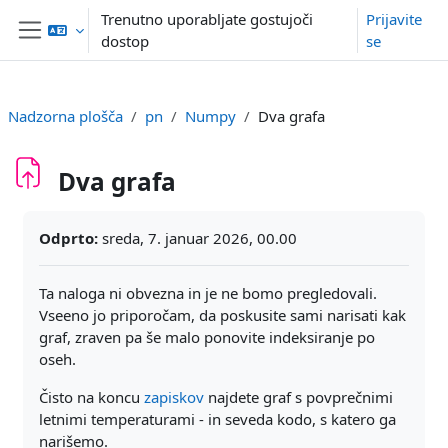
Preskoči na glavno vsebino
Trenutno uporabljate gostujoči
Prijavite
dostop
se
Stransko polje
Nadzorna plošča
pn
Numpy
Dva grafa
Dva grafa
Zahteve zaključka
Odprto:
sreda, 7. januar 2026, 00.00
Ta naloga ni obvezna in je ne bomo pregledovali.
Vseeno jo priporočam, da poskusite sami narisati kak
graf, zraven pa še malo ponovite indeksiranje po
oseh.
Čisto na koncu
zapiskov
najdete graf s povprečnimi
letnimi temperaturami - in seveda kodo, s katero ga
narišemo.