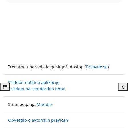
Trenutno uporabljate gostujoči dostop (
Prijavite se
)
Pridobi mobilno aplikacijo
Odpri kazalo predmeta
Odp
Preklopi na standardno temo
Stran poganja
Moodle
Obvestilo o avtorskih pravicah