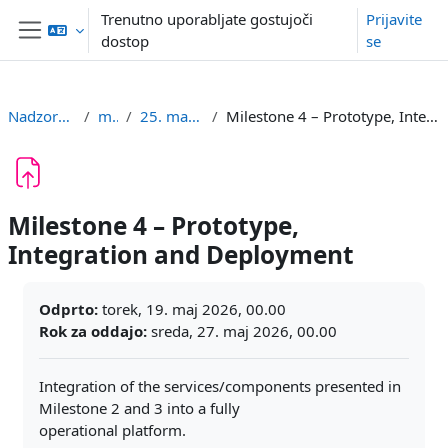
Preskoči na glavno vsebino
Trenutno uporabljate gostujoči
Prijavite
dostop
se
Stransko polje
Nadzorna plošča
megla
25. maj - 31. maj
Milestone 4 – Prototype, Integration and Deployment
Milestone 4 – Prototype,
Integration and Deployment
Zahteve zaključka
Odprto:
torek, 19. maj 2026, 00.00
Rok za oddajo:
sreda, 27. maj 2026, 00.00
Integration of the services/components presented in
Milestone 2 and 3 into a fully
operational platform.