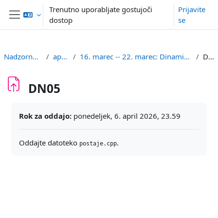
Preskoči na glavno vsebino
Trenutno uporabljate gostujoči
Prijavite
dostop
se
Stransko polje
Nadzorna plošča
aps2uni
16. marec -- 22. marec: Dinamično programiranje
DN05
DN05
Zahteve zaključka
Rok za oddajo:
ponedeljek, 6. april 2026, 23.59
Oddajte datoteko
.
postaje.cpp