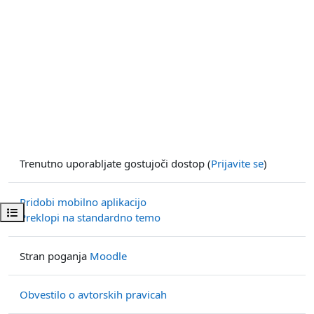
Trenutno uporabljate gostujoči dostop (
Prijavite se
)
Pridobi mobilno aplikacijo
Odpri kazalo predmeta
Preklopi na standardno temo
Stran poganja
Moodle
Obvestilo o avtorskih pravicah