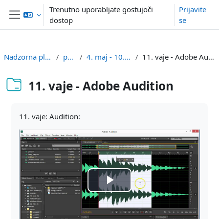
Preskoči na glavno vsebino
Trenutno uporabljate gostujoči
Prijavite
dostop
se
Stransko polje
Nadzorna plošča
pmg
4. maj - 10. maj
11. vaje - Adobe Audition
11. vaje - Adobe Audition
Zahteve zaključka
11. vaje: Audition:
Predvajaj