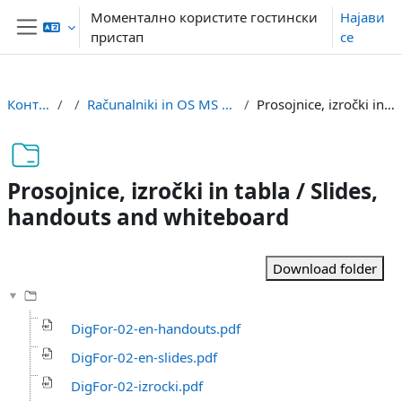
Оди до главна содржина
Моментално користите гостински
Најави
пристап
се
Страничен панел
Контролна табла
df
Računalniki in OS MS Windows / Computers and OS MS Windows
Prosojnice, izročki in tabla / Slides, handouts and whiteboard
Prosojnice, izročki in tabla / Slides,
handouts and whiteboard
Услови за завршување
Download folder
DigFor-02-en-handouts.pdf
DigFor-02-en-slides.pdf
DigFor-02-izrocki.pdf