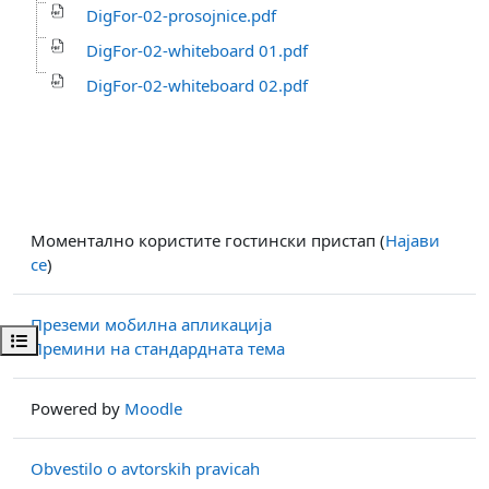
DigFor-02-prosojnice.pdf
DigFor-02-whiteboard 01.pdf
DigFor-02-whiteboard 02.pdf
Моментално користите гостински пристап (
Најави
се
)
Преземи мобилна апликација
Open course index
Премини на стандардната тема
Powered by
Moodle
Obvestilo o avtorskih pravicah