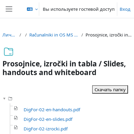
Перейти к основному содержанию
Вы используете гостевой доступ
Вход
Боковая панель
Личный кабинет
df
Računalniki in OS MS Windows / Computers and OS MS Windows
Prosojnice, izročki in tabla / Slides, handouts and whiteboard
Prosojnice, izročki in tabla / Slides,
handouts and whiteboard
Требуемые условия завершения
Скачать папку
DigFor-02-en-handouts.pdf
DigFor-02-en-slides.pdf
DigFor-02-izrocki.pdf