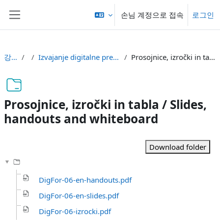
메인 콘텐츠로 건너뛰기
손님 계정으로 접속
로그인
측면 패널
강의 현황
df
Izvajanje digitalne preiskave / Running digital investigation
Prosojnice, izročki in tabla / Slides, handouts and whiteboard
Prosojnice, izročki in tabla / Slides,
handouts and whiteboard
완료 조건
Download folder
DigFor-06-en-handouts.pdf
DigFor-06-en-slides.pdf
DigFor-06-izrocki.pdf