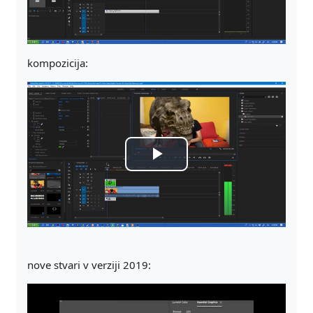
kompozicija:
Predvajaj
nove stvari v verziji 2019: