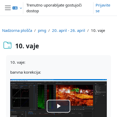
Preskoči na glavno vsebino
Trenutno uporabljate gostujoči
Prijavite
dostop
se
Stransko polje
Nadzorna plošča
pmg
20. april - 26. april
10. vaje
10. vaje
Zahteve zaključka
10. vaje:
barvna korekcija:
Predvajaj