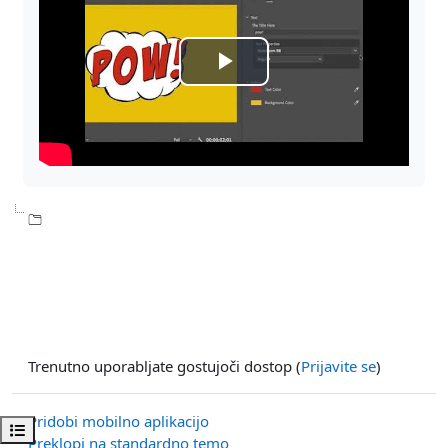
Predvajaj
Trenutno uporabljate gostujoči dostop (
Prijavite se
)
Pridobi mobilno aplikacijo
Odpri kazalo predmeta
Preklopi na standardno temo