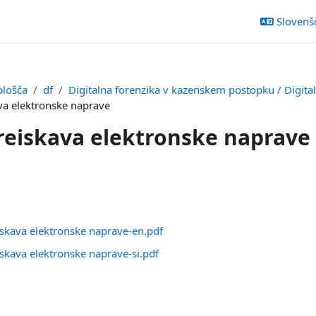
Slovenšči
plošča
df
Digitalna forenzika v kazenskem postopku / Digital
va elektronske naprave
reiskava elektronske naprave
ljučka
iskava elektronske naprave-en.pdf
skava elektronske naprave-si.pdf