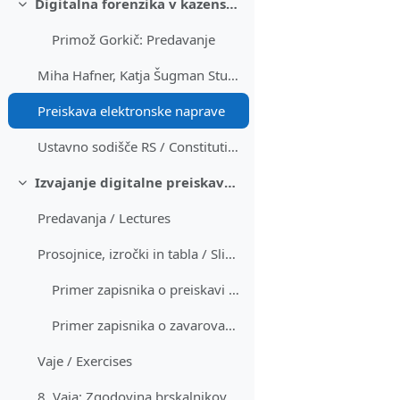
Digitalna forenzika v kazenskem postopku / Digital forensics in criminal procedure
Skrči
Primož Gorkič: Predavanje
Miha Hafner, Katja Šugman Stubbs: Kazenski pravosodni sistem
Preiskava elektronske naprave
Ustavno sodišče RS / Constitutional Court RS: Odločba Up-979/15-72
Izvajanje digitalne preiskave / Running digital investigation
Skrči
Predavanja / Lectures
Prosojnice, izročki in tabla / Slides, handouts and whiteboard
Primer zapisnika o preiskavi elektronske naprave
Primer zapisnika o zavarovanju podatkov elektronske naprave
Vaje / Exercises
8. Vaja: Zgodovina brskalnikov