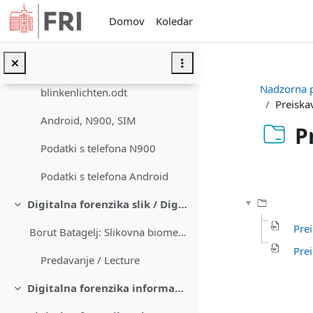
Preskoči na glavno vsebino
Stara navodila / Old instructions:
Domov
Koledar
Metapodatki / Metadata
lovec-nabiralec.jpg
Nadzorna 
blinkenlichten.odt
Preiska
Android, N900, SIM
P
Podatki s telefona N900
Zahteve zak
Podatki s telefona Android
Digitalna forenzika slik / Digital forensics of images
Skrči
Pre
Borut Batagelj: Slikovna biometrija v forenziki / Image-Based Biometrics in Forensic Science
Prei
Predavanje / Lecture
Digitalna forenzika informacij odprtega tipa / Digital forensics of open source intelligence
Skrči