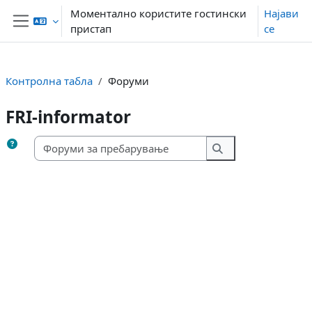
Оди до главна содржина
Моментално користите гостински
Најави
пристап
се
Страничен панел
Контролна табла
Форуми
FRI-informator
Форуми за пребару
Форуми за преба