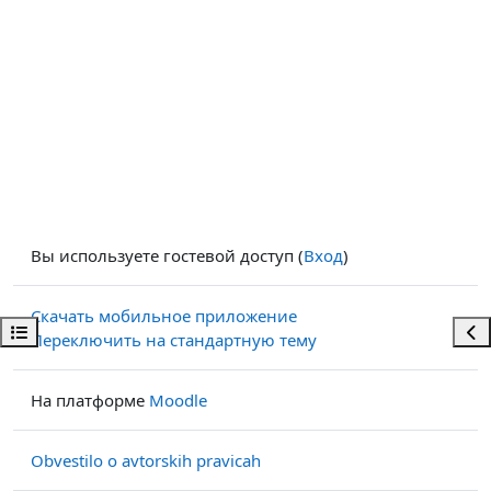
Вы используете гостевой доступ (
Вход
)
Скачать мобильное приложение
Открыть оглавление курса
Отк
Переключить на стандартную тему
На платформе
Moodle
Obvestilo o avtorskih pravicah