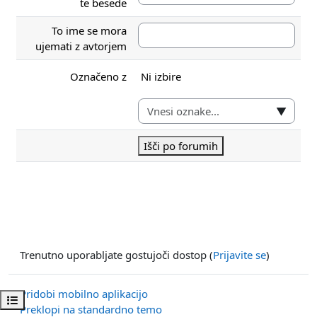
te besede
To ime se mora
ujemati z avtorjem
Izbrani elementi:
Označeno z
Ni izbire
▼
Išči po forumih
Trenutno uporabljate gostujoči dostop (
Prijavite se
)
Pridobi mobilno aplikacijo
Odpri kazalo predmeta
Preklopi na standardno temo