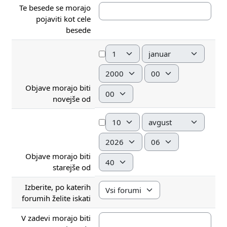
Te besede se morajo
pojaviti kot cele
besede
Dan
Mesec
Leto
Ura
Objave morajo biti
Minuta
novejše od
Dan
Mesec
Leto
Ura
Objave morajo biti
Minuta
starejše od
Izberite, po katerih
forumih želite iskati
V zadevi morajo biti