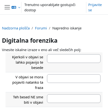
Preskoči na glavno vsebino
Trenutno uporabljate gostujoči
Prijavite
dostop
se
Stransko polje
Nadzorna plošča
Forumi
Napredno iskanje
Digitalna forenzika
Vnesite iskalne izraze v eno ali več sledečih polj:
Kjerkoli v objavi se
lahko pojavijo te
besede
V objavi se mora
pojaviti natanko ta
fraza
Teh besed NE sme
biti v objavi