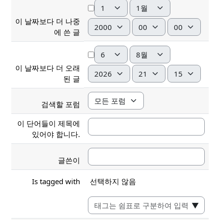
일
월
이 날짜보다 더 나중
년
시
분
에 쓴 글
일
월
이 날짜보다 더 오래
년
시
분
된 글
검색할 포럼
이 단어들이 제목에
있어야 합니다.
글쓴이
Selected items:
Is tagged with
선택하지 않음
▼