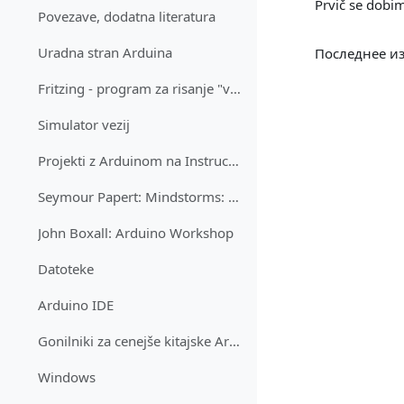
Prvič se dob
Povezave, dodatna literatura
Uradna stran Arduina
Последнее из
Fritzing - program za risanje "vezij"
Simulator vezij
Projekti z Arduinom na Instructables
Seymour Papert: Mindstorms: Children, Computers, and Powerful Ideas
John Boxall: Arduino Workshop
Datoteke
Arduino IDE
Gonilniki za cenejše kitajske Arduine (CH340)
Windows