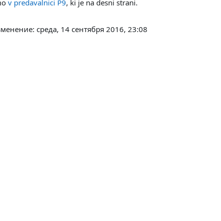
imo
v predavalnici P9
, ki je na desni strani.
менение: среда, 14 сентября 2016, 23:08