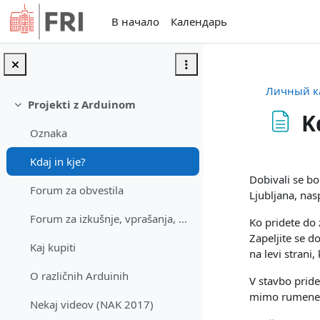
Перейти к основному содержанию
В начало
Календарь
Личный к
Projekti z Arduinom
Свернуть
K
Oznaka
Требуемые
Kdaj in kje?
Dobivali se bo
Forum za obvestila
Ljubljana, nasp
Forum za izkušnje, vprašanja, debato...
Ko pridete do 
Zapeljite se do
Kaj kupiti
na levi strani,
O različnih Arduinih
V stavbo pride
mimo rumenega
Nekaj videov (NAK 2017)