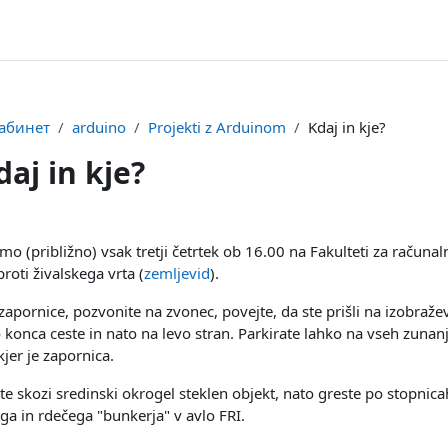
абинет
arduino
Projekti z Arduinom
Kdaj in kje?
daj in kje?
 условия завершения
mo (približno) vsak tretji četrtek ob 16.00 na Fakulteti za računa
roti živalskega vrta (
zemljevid
).
zapornice, pozvonite na zvonec, povejte, da ste prišli na izobraž
 konca ceste in nato na levo stran. Parkirate lahko na vseh zunanjih
 kjer je zapornica.
te skozi sredinski okrogel steklen objekt, nato greste po stopnic
 in rdečega "bunkerja" v avlo FRI.