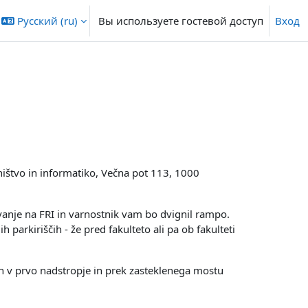
Русский ‎(ru)‎
Вы используете гостевой доступ
Вход
lništvo in informatiko, Večna pot 113, 1000
evanje na FRI in varnostnik vam bo dvignil rampo.
 parkiriščih - že pred fakulteto ali pa ob fakulteti
ah v prvo nadstropje in prek zasteklenega mostu