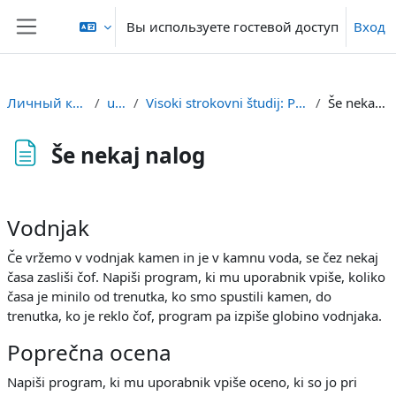
Перейти к основному содержанию
Вы используете гостевой доступ
Вход
Боковая панель
Личный кабинет
uvod
Visoki strokovni študij: Programiranje
Še nekaj nalog
Še nekaj nalog
Требуемые условия завершения
Vodnjak
Če vržemo v vodnjak kamen in je v kamnu voda, se čez nekaj
časa zasliši čof. Napiši program, ki mu uporabnik vpiše, koliko
časa je minilo od trenutka, ko smo spustili kamen, do
trenutka, ko je reklo čof, program pa izpiše globino vodnjaka.
Poprečna ocena
Napiši program, ki mu uporabnik vpiše oceno, ki so jo pri