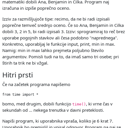
matematiki dobili Ana, Benjamin in Cilka. Program naj
izračuna in izpiše poprečno oceno.
Izziv za razmišljujoče tipe: recimo, da ne bi radi izpisali
poprečne temveč srednjo oceno. Če so Ana, Benjamin in Cilka
dobili 3, 2 in 5, bi radi izpisali 3. Izziv: sprogramiraj to reč brez
uporabe pogojnih stavkov ali česa podobno "naprednega".
Konkretno, uporabljaj le funkcije input, print, min in max.
Namig: min in max lahko prejmeta poljubno število
argumentov. Pomisli tudi na to, da imaš samo tri osebe; pri
štirih ta trik ne bi vžgal.
Hitri prsti
Če na začetek programa napišemo
from time import *
bomo, med drugim, dobili funkcijo
, ki vrne čas v
time()
sekundah od ... nekega trenutka v davni preteklosti.
Napiši program, ki uporabnika vpraša, koliko je 6 krat 7.
Uporabnik bo premislil in vpisal odgovor. Program pa naj se