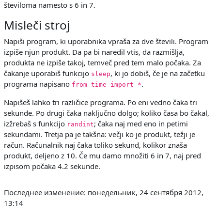
številoma namesto s 6 in 7.
Misleči stroj
Napiši program, ki uporabnika vpraša za dve števili. Program
izpiše njun produkt. Da pa bi naredil vtis, da razmišlja,
produkta ne izpiše takoj, temveč pred tem malo počaka. Za
čakanje uporabiš funkcijo
, ki jo dobiš, če je na začetku
sleep
programa napisano
.
from time import *
Napišeš lahko tri različice programa. Po eni vedno čaka tri
sekunde. Po drugi čaka naključno dolgo; koliko časa bo čakal,
izžrebaš s funkcijo
; čaka naj med eno in petimi
randint
sekundami. Tretja pa je takšna: večji ko je produkt, težji je
račun. Računalnik naj čaka toliko sekund, kolikor znaša
produkt, deljeno z 10. Če mu damo množiti 6 in 7, naj pred
izpisom počaka 4.2 sekunde.
Последнее изменение: понедельник, 24 сентября 2012,
13:14