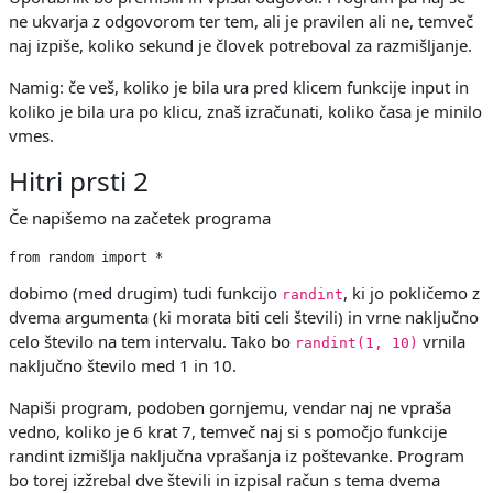
ne ukvarja z odgovorom ter tem, ali je pravilen ali ne, temveč
naj izpiše, koliko sekund je človek potreboval za razmišljanje.
Namig: če veš, koliko je bila ura pred klicem funkcije input in
koliko je bila ura po klicu, znaš izračunati, koliko časa je minilo
vmes.
Hitri prsti 2
Če napišemo na začetek programa
from random import *
dobimo (med drugim) tudi funkcijo
, ki jo pokličemo z
randint
dvema argumenta (ki morata biti celi števili) in vrne naključno
celo število na tem intervalu. Tako bo
vrnila
randint(1, 10)
naključno število med 1 in 10.
Napiši program, podoben gornjemu, vendar naj ne vpraša
vedno, koliko je 6 krat 7, temveč naj si s pomočjo funkcije
randint izmišlja naključna vprašanja iz poštevanke. Program
bo torej izžrebal dve števili in izpisal račun s tema dvema