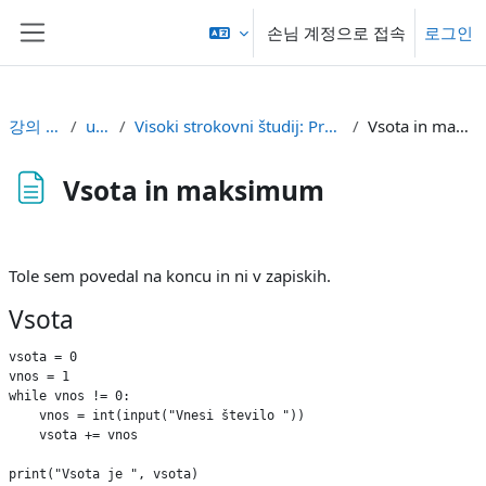
메인 콘텐츠로 건너뛰기
손님 계정으로 접속
로그인
측면 패널
강의 현황
uvod
Visoki strokovni študij: Programiranje
Vsota in maksimum
Vsota in maksimum
완료 조건
Tole sem povedal na koncu in ni v zapiskih.
Vsota
vsota = 0

vnos = 1

while vnos != 0:

    vnos = int(input("Vnesi število "))

    vsota += vnos

print("Vsota je ", vsota)