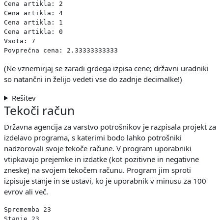
Cena artikla: 2

Cena artikla: 4

Cena artikla: 1

Cena artikla: 0

Vsota: 7

(Ne vznemirjaj se zaradi grdega izpisa cene; državni uradniki
so natančni in želijo vedeti vse do zadnje decimalke!)
Rešitev
Tekoči račun
Državna agencija za varstvo potrošnikov je razpisala projekt za
izdelavo programa, s katerimi bodo lahko potrošniki
nadzorovali svoje tekoče račune. V program uporabniki
vtipkavajo prejemke in izdatke (kot pozitivne in negativne
zneske) na svojem tekočem računu. Program jim sproti
izpisuje stanje in se ustavi, ko je uporabnik v minusu za 100
evrov ali več.
Sprememba 23

Stanje 23
