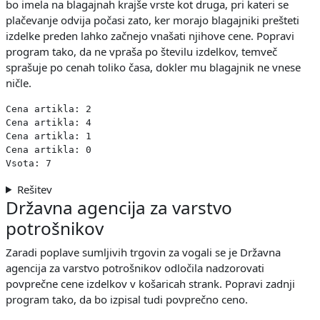
bo imela na blagajnah krajše vrste kot druga, pri kateri se
plačevanje odvija počasi zato, ker morajo blagajniki prešteti
izdelke preden lahko začnejo vnašati njihove cene. Popravi
program tako, da ne vpraša po številu izdelkov, temveč
sprašuje po cenah toliko časa, dokler mu blagajnik ne vnese
ničle.
Cena artikla: 2

Cena artikla: 4

Cena artikla: 1

Cena artikla: 0

Rešitev
Državna agencija za varstvo
potrošnikov
Zaradi poplave sumljivih trgovin za vogali se je Državna
agencija za varstvo potrošnikov odločila nadzorovati
povprečne cene izdelkov v košaricah strank. Popravi zadnji
program tako, da bo izpisal tudi povprečno ceno.