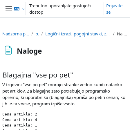
Preskoči na glavno vsebino
Trenutno uporabljate gostujoči
Prijavite
dostop
se
Stransko polje
Nadzorna plošča
p1
Logični izrazi, pogojni stavki, zanka while
Naloge
Naloge
Zahteve zaključka
Blagajna "vse po pet"
V trgovini "vse po pet" morajo stranke vedno kupiti natanko
pet artiklov. Za blagajne zato potrebujejo programsko
opremo, ki uporabnika (blagajnika) vpraša po petih cenah; ko
jih le-ta vnese, program izpiše vsoto.
Cena artikla: 2

Cena artikla: 4

Cena artikla: 1
