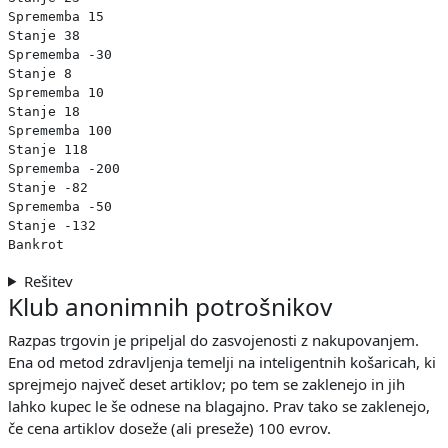
Sprememba 15

Stanje 38

Sprememba -30

Stanje 8

Sprememba 10

Stanje 18

Sprememba 100

Stanje 118

Sprememba -200

Stanje -82

Sprememba -50

Stanje -132

Rešitev
Klub anonimnih potrošnikov
Razpas trgovin je pripeljal do zasvojenosti z nakupovanjem.
Ena od metod zdravljenja temelji na inteligentnih košaricah, ki
sprejmejo največ deset artiklov; po tem se zaklenejo in jih
lahko kupec le še odnese na blagajno. Prav tako se zaklenejo,
če cena artiklov doseže (ali preseže) 100 evrov.