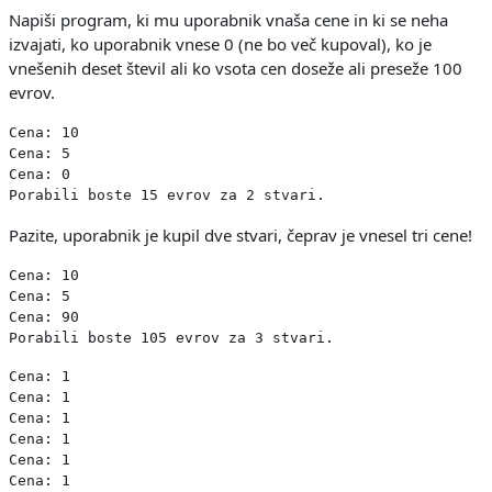
Napiši program, ki mu uporabnik vnaša cene in ki se neha
izvajati, ko uporabnik vnese 0 (ne bo več kupoval), ko je
vnešenih deset števil ali ko vsota cen doseže ali preseže 100
evrov.
Cena: 10

Cena: 5

Cena: 0

Pazite, uporabnik je kupil dve stvari, čeprav je vnesel tri cene!
Cena: 10

Cena: 5

Cena: 90

Cena: 1

Cena: 1

Cena: 1

Cena: 1

Cena: 1

Cena: 1
