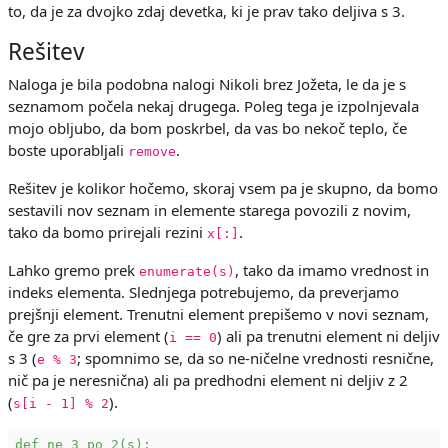
to, da je za dvojko zdaj devetka, ki je prav tako deljiva s 3.
Rešitev
Naloga je bila podobna nalogi Nikoli brez Jožeta, le da je s
seznamom počela nekaj drugega. Poleg tega je izpolnjevala
mojo obljubo, da bom poskrbel, da vas bo nekoč teplo, če
boste uporabljali
.
remove
Rešitev je kolikor hočemo, skoraj vsem pa je skupno, da bomo
sestavili nov seznam in elemente starega povozili z novim,
tako da bomo prirejali rezini
.
x[:]
Lahko gremo prek
, tako da imamo vrednost in
enumerate(s)
indeks elementa. Slednjega potrebujemo, da preverjamo
prejšnji element. Trenutni element prepišemo v novi seznam,
če gre za prvi element (
) ali pa trenutni element ni deljiv
i == 0
s 3 (
; spomnimo se, da so ne-ničelne vrednosti resnične,
e % 3
nič pa je neresnična) ali pa predhodni element ni deljiv z 2
(
).
s[i - 1] % 2
def
ne_3_po_2(s):