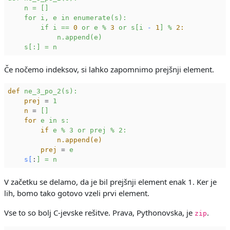
n
=
[]
for
i,
e
in
enumerate(s):
if
i
==
0
or
e
%
3
or
s[i
-
1
]
%
2:
n.append(e)
s[:]
=
n
Če nočemo indeksov, si lahko zapomnimo prejšnji element.
def
ne_3_po_2(s):
prej
 = 
1
n
 = 
[]
for
e in s:
if
e % 3 or prej % 2:
n.append(e)
prej
 = 
e
s[
:
] = n
V začetku se delamo, da je bil prejšnji element enak 1. Ker je
lih, bomo tako gotovo vzeli prvi element.
Vse to so bolj C-jevske rešitve. Prava, Pythonovska, je
.
zip