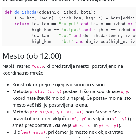
def
do_izhoda
(oddajnik, izhod, boti)
:

    (low_kam, low_n), (high_kam, high_n) = boti[oddajni
return
 low_kam == 
"output"
and
 low_n == izhod 
or
 \

           high_kam == 
"output"
and
 high_n == izhod 
or
           low_kam == 
"bot"
and
 do_izhoda(low_n, izhod
           high_kam == 
"bot"
and
Mesto (ob 12.00)
Napiši razred
, ki predstavlja mesto, postavljeno na
Mesto
koordinatno mrežo.
Konstruktor prejme njegovo širino in višino.
Metoda
postavi hišo na koordinate
,
.
postavi(x, y)
x
y
Koordinate številčimo od 0 naprej. Če postavimo na isto
mesto več hiš, je postavljena le ena.
Metoda
poruši vse hiše v
porusi(x0, y0, x1, y1)
pravokotniku med vključno
in vključno
(pri
x0, y0
x1, y1
smeš predpostaviti, da velja
in
).
x0 <= x1
y0 <= y1
Klic
, pri čemer je mesto nek objekt vrste
len(mesto)