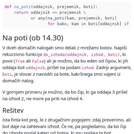
def
na_poti
(oddajnik, prejemnik, boti)
:

return
 oddajnik == prejemnik \

or
 any(na_poti(kam, prejemnik, boti)

for
 kako, kam 
in
 boti[oddajnik] 
if
 k
Na poti (ob 14.30)
V dveh domačih nalogah smo delali z mrežami botov. Napiši
rekurzivno funkcijo
, ki
do_izhoda(oddajnik, izhod, boti)
pove (
ali
) ali je možno, da bo eden od čipov, ki jih
True
False
oddaja bot
, prišel na podani
. Zadnji argument,
oddajnik
izhod
, je slovar z navodili za bote, kakršnega smo vajeni iz
boti
domačih nalog.
V gornjem primeru je možno, da bo čip, ki ga oddaja 3 prišel
na izhod 2, ne more pa priti na izhod 4.
Rešitev
Ista finta kot prej, le z drugačnim pogojem: zdaj preverimo, ali
bot daje na zahtevani izhod. Če ne, pa pogledamo, da bo čip
do izhoda poslal kateri od botov, ki mu podaja ta bot.