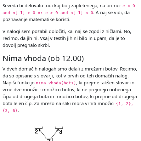
Seveda bi delovalo tudi kaj bolj zapletenega, na primer
e < 0
. A naj se vidi, da
and n[-1] > 0 or e > 0 and n[-1] < 0
poznavanje matematike koristi.
V nalogi sem pozabil določiti, kaj naj se zgodi z ničlami. No,
recimo, da jih ni. Vsaj v testih jih ni bilo in upam, da je to
dovolj pregnalo skrbi.
Nima vhoda (ob 12.00)
V dveh domačih nalogah smo delali z mrežami botov. Recimo,
da so opisane s slovarji, kot v prvih od teh domačih nalog.
Napiši funkcijo
, ki prejme takšen slovar in
nima_vhoda(boti)
vrne dve množici: množico botov, ki ne prejmejo nobenega
čipa od drugega bota in množico botov, ki prejme od drugega
bota le en čip. Za mrežo na sliki mora vrniti množici
{1, 2},
.
{3, 6}