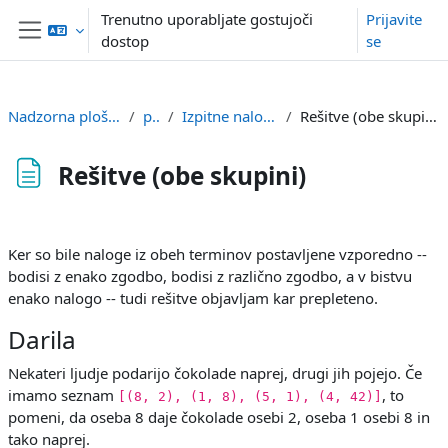
Preskoči na glavno vsebino
Trenutno uporabljate gostujoči
Prijavite
dostop
se
Stransko polje
Nadzorna plošča
p1
Izpitne naloge
Rešitve (obe skupini)
Rešitve (obe skupini)
Zahteve zaključka
Ker so bile naloge iz obeh terminov postavljene vzporedno --
bodisi z enako zgodbo, bodisi z različno zgodbo, a v bistvu
enako nalogo -- tudi rešitve objavljam kar prepleteno.
Darila
Nekateri ljudje podarijo čokolade naprej, drugi jih pojejo. Če
imamo seznam
, to
[(8, 2), (1, 8), (5, 1), (4, 42)]
pomeni, da oseba 8 daje čokolade osebi 2, oseba 1 osebi 8 in
tako naprej.