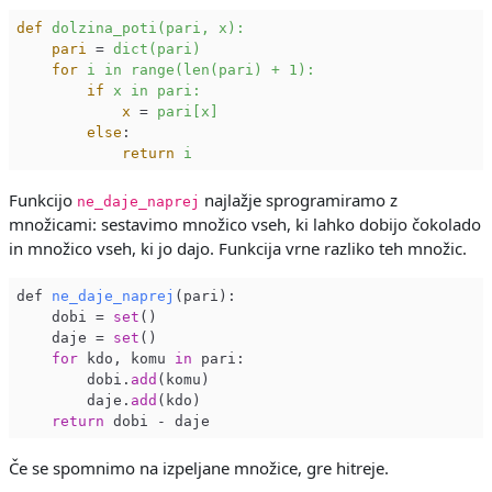
def
dolzina_poti(pari, x):
pari
 = 
dict(pari)
for
i in range(len(pari) + 1):
if
x in pari:
x
 = 
pari[x]
else
:
return
i
Funkcijo
najlažje sprogramiramo z
ne_daje_naprej
množicami: sestavimo množico vseh, ki lahko dobijo čokolado
in množico vseh, ki jo dajo. Funkcija vrne razliko teh množic.
def 
ne_daje_naprej
(
pari
):

    dobi
 = 
set
()

    daje = 
set
()

for
 kdo, komu 
in
 pari:

        dobi.
add
(komu)

        daje.
add
(kdo)

return
Če se spomnimo na izpeljane množice, gre hitreje.