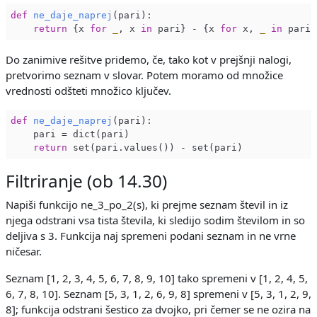
def
ne_daje_naprej
(pari)
:

return
 {x 
for
_
, x 
in
 pari} - {x 
for
 x, 
_
in
Do zanimive rešitve pridemo, če, tako kot v prejšnji nalogi,
pretvorimo seznam v slovar. Potem moramo od množice
vrednosti odšteti množico ključev.
def
ne_daje_naprej
(pari)
:

    pari = dict(pari)

return
Filtriranje (ob 14.30)
Napiši funkcijo ne_3_po_2(s), ki prejme seznam števil in iz
njega odstrani vsa tista števila, ki sledijo sodim številom in so
deljiva s 3. Funkcija naj spremeni podani seznam in ne vrne
ničesar.
Seznam [1, 2, 3, 4, 5, 6, 7, 8, 9, 10] tako spremeni v [1, 2, 4, 5,
6, 7, 8, 10]. Seznam [5, 3, 1, 2, 6, 9, 8] spremeni v [5, 3, 1, 2, 9,
8]; funkcija odstrani šestico za dvojko, pri čemer se ne ozira na