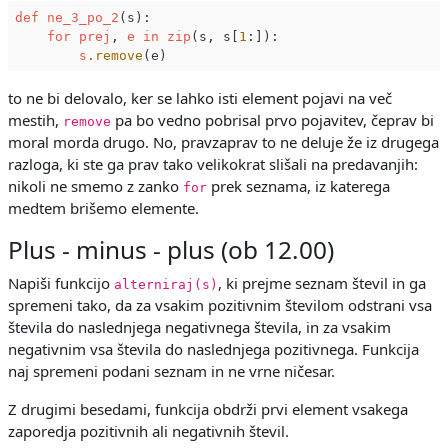
def
ne_3_po_2
(s):

for
prej
, 
e
in
zip
(s, s[
1
:]):

s
.remove
to ne bi delovalo, ker se lahko isti element pojavi na več
mestih,
pa bo vedno pobrisal prvo pojavitev, čeprav bi
remove
moral morda drugo. No, pravzaprav to ne deluje že iz drugega
razloga, ki ste ga prav tako velikokrat slišali na predavanjih:
nikoli ne smemo z zanko
prek seznama, iz katerega
for
medtem brišemo elemente.
Plus - minus - plus (ob 12.00)
Napiši funkcijo
, ki prejme seznam števil in ga
alterniraj(s)
spremeni tako, da za vsakim pozitivnim številom odstrani vsa
števila do naslednjega negativnega števila, in za vsakim
negativnim vsa števila do naslednjega pozitivnega. Funkcija
naj spremeni podani seznam in ne vrne ničesar.
Z drugimi besedami, funkcija obdrži prvi element vsakega
zaporedja pozitivnih ali negativnih števil.