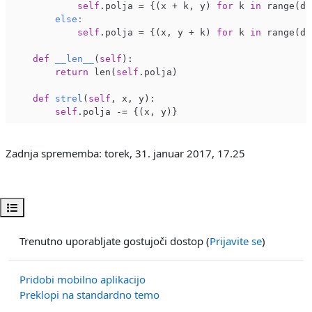
self
.polja = {(x + k, y) 
for
 k 
in
 range(do
else:
self
.polja = {(x, y + k) 
for
 k 
in
 range(do
def
__len__
(
self
)
:

return
 len(
self
.polja)

def
strel
(
self
, x, y)
:

self
Zadnja sprememba: torek, 31. januar 2017, 17.25
Odpri kazalo predmeta
Trenutno uporabljate gostujoči dostop (
Prijavite se
)
Pridobi mobilno aplikacijo
Preklopi na standardno temo