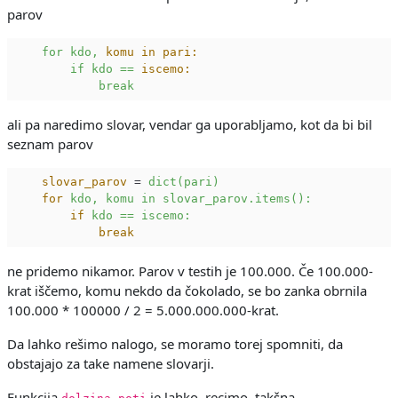
parov
for
kdo,
komu in pari:
if
kdo
==
iscemo:
break
ali pa naredimo slovar, vendar ga uporabljamo, kot da bi bil
seznam parov
slovar_parov
 = 
dict(pari)
for
kdo, komu in slovar_parov.items():
if
kdo == iscemo:
break
ne pridemo nikamor. Parov v testih je 100.000. Če 100.000-
krat iščemo, komu nekdo da čokolado, se bo zanka obrnila
100.000 * 100000 / 2 = 5.000.000.000-krat.
Da lahko rešimo nalogo, se moramo torej spomniti, da
obstajajo za take namene slovarji.
Funkcija
je lahko, recimo, takšna