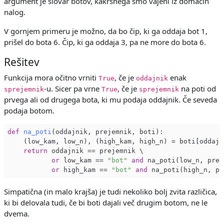
argument je slovar botov, kakršnega smo vajeni iz domačih
nalog.
V gornjem primeru je možno, da bo čip, ki ga oddaja bot 1,
prišel do bota 6. Čip, ki ga oddaja 3, pa ne more do bota 6.
Rešitev
Funkcija mora očitno vrniti
, če je
enak
True
oddajnik
-u. Sicer pa vrne
, če je
na poti od
sprejemnik
True
sprejemnik
prvega ali od drugega bota, ki mu podaja oddajnik. Če seveda
podaja botom.
def
na_poti
(oddajnik, prejemnik, boti)
:

    (low_kam, low_n), (high_kam, high_n) = boti[oddajni
return
 oddajnik == prejemnik \

or
 low_kam == 
"bot"
and
 na_poti(low_n, prej
or
 high_kam == 
"bot"
and
Simpatična (in malo krajša) je tudi nekoliko bolj zvita različica,
ki bi delovala tudi, če bi boti dajali več drugim botom, ne le
dvema.