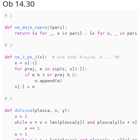
Ob 14.30
# 1
def
ne_daje_naprej
(pari)
:

return
 {x 
for
_
, x 
in
 pari} - {x 
for
 x, 
_
in
 pari}

# 2
def
ne_3_po_2
(s)
:  
# Gre tudi krajse, a ... OK
    n = s[
:
1
]

for
 prej, e 
in
 zip(s, s[
1
:
]):

if
 e % 
3
or
 prej % 
2
:

            n.append(e)

    s[
:
] = n

# 3
def
dolzina
(plosca, x, y)
:

    v = 
1
while
 x + v < len(plosca[y]) 
and
 plosca[y][x + v] 
        v += 
1
    s = 
1