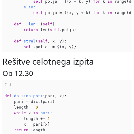
self
.polja = {(x + k, y) 
for
 k 
in
 range(do
else:
self
.polja = {(x, y + k) 
for
 k 
in
 range(do
def
__len__
(
self
)
:

return
 len(
self
.polja)

def
strel
(
self
, x, y)
:

self
Rešitve celotnega izpita
Ob 12.30
# 1
def
dolzina_poti
(pari, x)
:

    pari = dict(pari)

    length = 
0
while
 x 
in
pari:
        length += 
1
        x = pari[x]

return
 length
