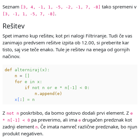
Seznam
tako spremeni v
[3, 4, -1, 1, -5, -2, -1, 7, -8]
.
[3, -1, 1, -5, 7, -8]
Rešitev
Spet imamo kup rešitev, kot pri nalogi Filtriranje. Tudi če vas
zanimajo predvsem rešitve izpita ob 12.00, si preberite kar
tisto, saj vse teče enako. Tule je rešitev na enega od gornjih
načinov.
def
alterniraj(x):
n
 = 
[]
for
e in x:
if
not n or e * n[-1] < 0:
n.append(e)
x[
:
] = n
Z
poskrbibo, da bomo gotovo dodali prvi element. Z
not n
e
pa preverimo, ali ima
drugačen predznak kot
* n[-1] < 0
e
zadnji element
. Če imata namreč različne predznake, bo njun
n
produkt negativen.