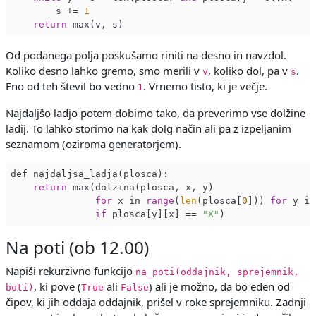
        s += 
1
return
Od podanega polja poskušamo riniti na desno in navzdol.
Koliko desno lahko gremo, smo merili v
, koliko dol, pa v
.
v
s
Eno od teh števil bo vedno
. Vrnemo tisto, ki je večje.
1
Najdaljšo ladjo potem dobimo tako, da preverimo vse dolžine
ladij. To lahko storimo na kak dolg način ali pa z izpeljanim
seznamom (oziroma generatorjem).
def najdaljsa_ladja(plosca):

return
 max(dolzina(plosca, x, y)

for
 x in 
range
(
len
(plosca[
0
])) 
for
 y in
if
 plosca[y][x] == 
"X"
Na poti (ob 12.00)
Napiši rekurzivno funkcijo
na_poti(oddajnik, sprejemnik,
, ki pove (
ali
) ali je možno, da bo eden od
boti)
True
False
čipov, ki jih oddaja oddajnik, prišel v roke sprejemniku. Zadnji