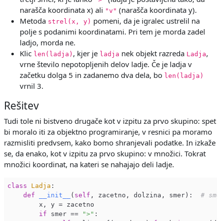
narašča koordinata x) ali
(narašča koordinata y).
"v"
Metoda
pomeni, da je igralec ustrelil na
strel(x, y)
polje s podanimi koordinatami. Pri tem je morda zadel
ladjo, morda ne.
Klic
, kjer je
nek objekt razreda
,
len(ladja)
ladja
Ladja
vrne število nepotopljenih delov ladje. Če je ladja v
začetku dolga 5 in zadanemo dva dela, bo
len(ladja)
vrnil 3.
Rešitev
Tudi tole ni bistveno drugače kot v izpitu za prvo skupino: spet
bi moralo iti za objektno programiranje, v resnici pa moramo
razmisliti predvsem, kako bomo shranjevali podatke. In izkaže
se, da enako, kot v izpitu za prvo skupino: v množici. Tokrat
množici koordinat, na kateri se nahajajo deli ladje.
class
Ladja
:
def
__init__
(
self
, zacetno, dolzina, smer)
:  
# sme
        x, y = zacetno

if
 smer == 
">"
:
