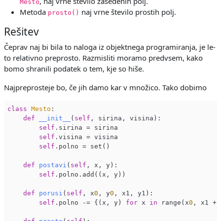
, naj vrne število zasedenih polj.
Mesto
Metoda
naj vrne število prostih polj.
prosto()
Rešitev
Čeprav naj bi bila to naloga iz objektnega programiranja, je le-
to relativno preprosto. Razmisliti moramo predvsem, kako
bomo shranili podatek o tem, kje so hiše.
Najpreprosteje bo, če jih damo kar v množico. Tako dobimo
class
Mesto
:
def
__init__
(
self
, sirina, visina)
:

self
.sirina = sirina

self
.visina = visina

self
.polno = set()

def
postavi
(
self
, x, y)
:

self
.polno.add((x, y))

def
porusi
(
self
, x
0
, y
0
, x1, y1)
:

self
.polno -= {(x, y) 
for
 x 
in
 range(x
0
, x1 + 