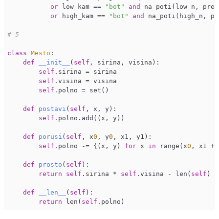
or
 low_kam == 
"bot"
and
 na_poti(low_n, prej
or
 high_kam == 
"bot"
and
 na_poti(high_n, pr
# 5
class
Mesto
:
def
__init__
(
self
, sirina, visina)
:

self
.sirina = sirina

self
.visina = visina

self
.polno = set()

def
postavi
(
self
, x, y)
:

self
.polno.add((x, y))

def
porusi
(
self
, x
0
, y
0
, x1, y1)
:

self
.polno -= {(x, y) 
for
 x 
in
 range(x
0
, x1 + 
def
prosto
(
self
)
:

return
self
.sirina * 
self
.visina - len(
self
)

def
__len__
(
self
)
:

return
 len(
self