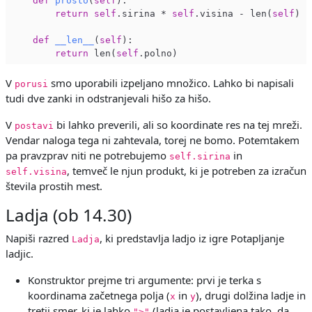
def
prosto
(
self
)
:

return
self
.sirina * 
self
.visina - len(
self
)

def
__len__
(
self
)
:

return
 len(
self
V
smo uporabili izpeljano množico. Lahko bi napisali
porusi
tudi dve zanki in odstranjevali hišo za hišo.
V
bi lahko preverili, ali so koordinate res na tej mreži.
postavi
Vendar naloga tega ni zahtevala, torej ne bomo. Potemtakem
pa pravzprav niti ne potrebujemo
in
self.sirina
, temveč le njun produkt, ki je potreben za izračun
self.visina
števila prostih mest.
Ladja (ob 14.30)
Napiši razred
, ki predstavlja ladjo iz igre Potapljanje
Ladja
ladjic.
Konstruktor prejme tri argumente: prvi je terka s
koordinama začetnega polja (
in
), drugi dolžina ladje in
x
y
tretji smer, ki je lahko
(ladja je postavljena tako, da
">"