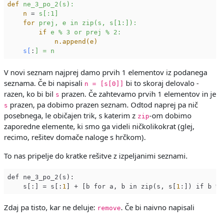
def
ne_3_po_2(s):
n
 = 
s[:1]
for
prej, e in zip(s, s[1:]):
if
e % 3 or prej % 2:
n.append(e)
s[
:
] = n
V novi seznam najprej damo prvih 1 elementov iz podanega
seznama. Če bi napisali
bi to skoraj delovalo -
n = [s[0]]
razen, ko bi bil
prazen. Če zahtevamo prvih 1 elementov in je
s
prazen, pa dobimo prazen seznam. Odtod naprej pa nič
s
posebnega, le običajen trik, s katerim z
-om dobimo
zip
zaporedne elemente, ki smo ga videli ničkolikokrat (glej,
recimo, rešitev domače naloge s hrčkom).
To nas pripelje do kratke rešitve z izpeljanimi seznami.
def ne_3_po_2(s):

    s[:] = s[:
1
] + [b for a, b in zip(s, s[
1
:]) if b 
%
Zdaj pa tisto, kar ne deluje:
. Če bi naivno napisali
remove