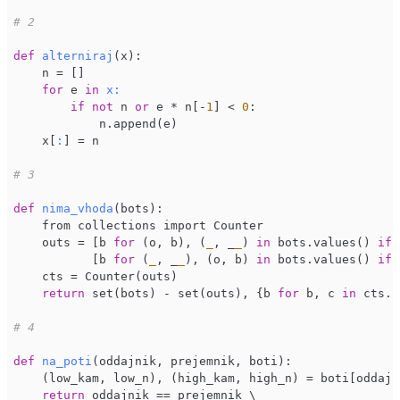
# 2
def
alterniraj
(x)
:

    n = []

for
 e 
in
x:
if
not
 n 
or
 e * n[-
1
] < 
0
:

            n.append(e)

    x[
:
] = n

# 3
def
nima_vhoda
(bots)
:

    from collections import Counter

    outs = [b 
for
 (o, b), (
_
, _
_
) 
in
 bots.values() 
if
 
           [b 
for
 (
_
, _
_
), (o, b) 
in
 bots.values() 
if
 
    cts = Counter(outs)

return
 set(bots) - set(outs), {b 
for
 b, c 
in
 cts.i
# 4
def
na_poti
(oddajnik, prejemnik, boti)
:

    (low_kam, low_n), (high_kam, high_n) = boti[oddajni
return
 oddajnik == prejemnik \
