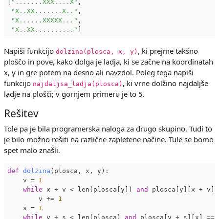
[
".......XXX....X"
,

"X..XX.......X.."
,

"X......XXXXX..."
,

"X..XX.........."
Napiši funkcijo
, ki prejme takšno
dolzina(plosca, x, y)
ploščo in pove, kako dolga je ladja, ki se začne na koordinatah
x, y in gre potem na desno ali navzdol. Poleg tega napiši
funkcijo
, ki vrne dolžino najdaljše
najdaljsa_ladja(plosca)
ladje na plošči; v gornjem primeru je to 5.
Rešitev
Tole pa je bila programerska naloga za drugo skupino. Tudi to
je bilo možno rešiti na različne zapletene načine. Tule se bomo
spet malo znašli.
def
dolzina
(plosca, x, y)
:

    v = 
1
while
 x + v < len(plosca[y]) 
and
 plosca[y][x + v] 
        v += 
1
    s = 
1
while
 y + s < len(plosca) 
and
 plosca[y + s][x] == 