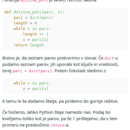
dolzina_poti
def
dolzina_poti(pari, x):
pari
 = 
dict(pari)
length
 = 
0
while
x in pari:
length
+= 1
x
 = 
pari[x]
return
length
Bistvo je, da seznam parov pretvorimo v slovar. Če
-u
dict
podamo seznam parov, jih uporabi kot ključe in vrednosti,
torej
. Potem čokoladi sledimo z
pari = dict(pari)
while
x in pari:
x
 = 
pari[x]
K temu le še dodamo štetje, pa pridemo do gornje rešitve.
Če hočemo, lahko Python šteje namesto nas. Podaj bo
kvečjemu toliko kot je parov, pa še 1 prištejemo, da v tem
primeru ne preskočimo
-a.
return