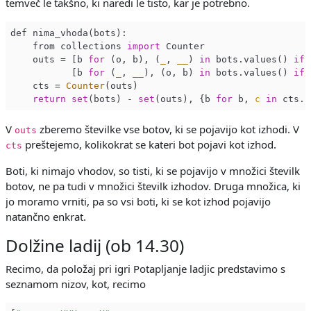
temveč le takšno, ki naredi le tisto, kar je potrebno.
def nima_vhoda(bots):

    from collections 
import
 Counter

    outs = [b 
for
 (o, b), (
_
, 
__
) 
in
 bots.values() 
if
 
           [b 
for
 (
_
, 
__
), (o, b) 
in
 bots.values() 
if
 
    cts = 
Counter
(outs)

return
set
(bots) - 
set
(outs), {b 
for
 b, 
c
in
 cts.i
V
zberemo številke vse botov, ki se pojavijo kot izhodi. V
outs
preštejemo, kolikokrat se kateri bot pojavi kot izhod.
cts
Boti, ki nimajo vhodov, so tisti, ki se pojavijo v množici številk
botov, ne pa tudi v množici številk izhodov. Druga množica, ki
jo moramo vrniti, pa so vsi boti, ki se kot izhod pojavijo
natančno enkrat.
Dolžine ladij (ob 14.30)
Recimo, da položaj pri igri Potapljanje ladjic predstavimo s
seznamom nizov, kot, recimo