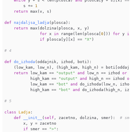
while
 y + s < len(plosca) 
and
 plosca[y + s][x] == 
        s += 
1
return
 max(v, s)

def
najdaljsa_ladja
(plosca)
:

return
 max(dolzina(plosca, x, y)

for
 x 
in
 range(len(plosca[
0
])) 
for
 y 
in
if
 plosca[y][x] == 
"X"
)

# 4
def
do_izhoda
(oddajnik, izhod, boti)
:

    (low_kam, low_n), (high_kam, high_n) = boti[oddajni
return
 low_kam == 
"output"
and
 low_n == izhod 
or
 \

           high_kam == 
"output"
and
 high_n == izhod 
or
           low_kam == 
"bot"
and
 do_izhoda(low_n, izhod
           high_kam == 
"bot"
and
 do_izhoda(high_n, izh
# 5
class
Ladja
:
def
__init__
(
self
, zacetno, dolzina, smer)
:  
# sme
        x, y = zacetno

if
 smer == 
">"
:
