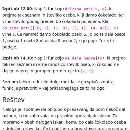
Izpit ob 12.00:
Napiši funkcijo
, ki
dolzina_poti(s, o)
prejme tak seznam in številko osebe, ki ji damo čokolado, ter
vrne število podaj, preden bo čokolada pojedena. Klic
dolzina_poti([(8, 2), (1, 8), (5, 1), (4, 42)], 5)
vrne
. Če namreč damo čokolado osebi 5, jo bo ta dala osebi
3
1, oseba 1 osebi 8 in oseba 8 osebi 2, ki jo poje. Torej tri
podaje.
Izpit ob 14.30:
Napiši funkcijo
, ki prejme
ne_daje_naprej(s)
takšen seznam in vrne množico številk oseb, ki čokolad ne
dajejo naprej. V gornjem primeru je to
.
{2, 5}
Seznam lahko tudi zelo dolg; morda se ga splača znotraj
funkcije pretvoriti v kaj prikladnejšega za to nalogo.
Rešitev
Naloga je izpolnjevala obljubo s predavanj, da bom nekoč dal
nalogo, ki bo zahtevala, da pravilno uporabljate slovar. Tu
moramo v obeh nalogah iskati, komu bo dala čokolado oseba
z določeno številko. Če to počnemo brez slovarja, s seznamom