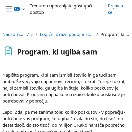
Preskoči na glavno vsebino
Trenutno uporabljate gostujoči
Prijavite
dostop
se
Stransko polje
Nadzorna plošča
p1
Logični izrazi, pogojni stavki, zanka while
Program, ki ugiba sam
Program, ki ugiba sam
Zahteve zaključka
Napišite program, ki si sam izmisli število in ga tudi sam
ugiba. Še več, vajo naj ponovi, recimo, stokrat. Torej: stokrat,
naj si zamisli število, ga ugiba in šteje, koliko poskusov je
potreboval. Program naj na koncu izpiše, koliko poskusov je
potreboval v poprečju.
Lepo. Zdaj pa me zanima tole: koliko poskusov - v poprečju -
potrebuje vaš program, ko ugiba števila do sto, do tisoč, do
deset tisoč, do sto tisoč, do milijon... Kako narašča poprečno
število ugibanj, če povečujemo obseg števil?