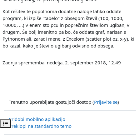
Kot rešitev te popolnoma dodatne naloge lahko oddate
program, ki izpiše "tabelo" z obsegom števil (100, 1000,
10000, ...) v enem stolpcu in poprečnim številom ugibanj v
drugem. Še bolj imenitno pa bo, če oddate graf, narisan s
Pythonom ali, zaradi mene, z Excelom (scatter plot oz. x-y), ki
bo kazal, kako je število ugibanj odvisno od obsega.
Zadnja sprememba: nedelja, 2. september 2018, 12.49
Trenutno uporabljate gostujoči dostop (
Prijavite se
)
Pridobi mobilno aplikacijo
Odpri kazalo predmeta
Preklopi na standardno temo