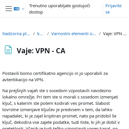
Preskoči na glavno vsebino
Trenutno uporabljate gostujoči
Prijavite
dostop
se
Stransko polje
Nadzorna plošča
kpov
Varnostni elementi omrežij
Vaje: VPN - CA
Vaje: VPN - CA
Zahteve zaključka
Postavili bomo certifikatno agencijo in jo uporabili za
avtentikacijo na VPN.
Na prejšnjih vajah ste s sosedom vzpostavili navidezno
lokalno omrežje. Pri tem ste si morali s sosedom izmenjati
ključ, s katerim ste potem kodirali ves promet. Slabost
tovrstne izmenjave ključev je predvsem v tem, da lahko
napadalec, ki je zajel kriptiran promet, nato pa pridobil še
ključ, dekodira vse zajete podatke, tudi tiste, ki jih je dobil v
preteklosti. Včasih je tudi težko vzpostaviti varen kanal, po