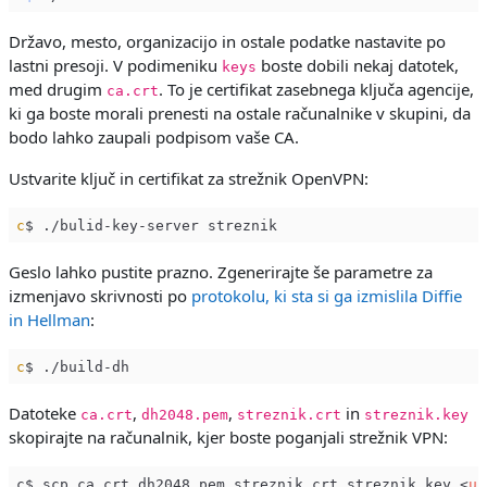
Državo, mesto, organizacijo in ostale podatke nastavite po
lastni presoji. V podimeniku
boste dobili nekaj datotek,
keys
med drugim
. To je certifikat zasebnega ključa agencije,
ca.crt
ki ga boste morali prenesti na ostale računalnike v skupini, da
bodo lahko zaupali podpisom vaše CA.
Ustvarite ključ in certifikat za strežnik OpenVPN:
c
Geslo lahko pustite prazno. Zgenerirajte še parametre za
izmenjavo skrivnosti po
protokolu, ki sta si ga izmislila Diffie
in Hellman
:
c
Datoteke
,
,
in
ca.crt
dh2048.pem
streznik.crt
streznik.key
skopirajte na računalnik, kjer boste poganjali strežnik VPN:
c$ scp ca.crt dh2048.pem streznik.crt streznik.key 
<
us