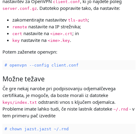
nastavitev za OpenVPN
, ki jo najdete poleg
client.conf
. Datoteko popravite tako, da nastavite:
server.conf.gz
zakomentirajte nastavitev
;
tls-auth
nastavite na IP strežnika;
remote
nastavite na
; in
cert
<ime>.crt
nastavite na
.
key
<ime>.key
Potem zaženete openvpn:
# openvpn --config client.conf
Možne težave
Če gre nekaj narobe pri podpisovanju odjemalčevega
certifikata, je mogoče, da boste morali iz datoteke
odstraniti vnos s ključem odjemalca.
keys/index.txt
Probleme imate lahko tudi, če niste lastnik datoteke
- v
~/.rnd
tem primeru pač izvedite
# chown jazst.jazst ~/.rnd