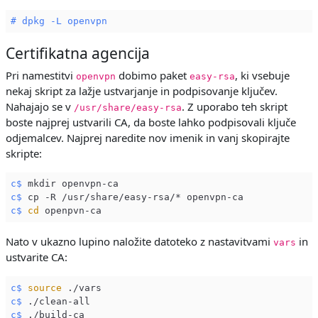
# dpkg -L openvpn
Certifikatna agencija
Pri namestitvi
dobimo paket
, ki vsebuje
openvpn
easy-rsa
nekaj skript za lažje ustvarjanje in podpisovanje ključev.
Nahajajo se v
. Z uporabo teh skript
/usr/share/easy-rsa
boste najprej ustvarili CA, da boste lahko podpisovali ključe
odjemalcev. Najprej naredite nov imenik in vanj skopirajte
skripte:
c$
 mkdir openvpn-ca
c$
 cp -R /usr/share/easy-rsa/* openvpn-ca
c$
cd
 openpvn-ca
Nato v ukazno lupino naložite datoteko z nastavitvami
in
vars
ustvarite CA:
c$
source
 ./vars
c$
 ./clean-all
c$
 ./build-ca