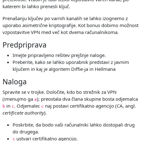
katerem bi lahko prenesli ključ.
Prenašanju ključev po varnih kanalih se lahko izognemo z
uporabo asimetrične kriptografije. Kot bonus dobimo možnost
vzpostavitve VPN med več kot dvema računalnikoma.
Predpriprava
Imejte pripravljeno rešitev prejšnje naloge.
Preberite, kako se lahko uporabnik predstavi z javnim
ključem in kaj je algoritem Diffie-ja in Hellmana
Naloga
Spravite se v trojke. Določite, kdo bo strežnik za VPN
(imenujmo ga
); preostala dva člana skupine bosta odjemalca
a
in
. Odjemalec
naj postavi certifikatno agencijo (CA, angl.
b
c
c
certificate authority
).
Poskrbite, da bodo vaši računalniki lahko dostopali drug
do drugega.
ustvari certifikatno agencijo.
c