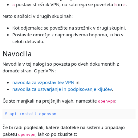
postavi strežnik VPN, na katerega se povežeta
in
.
a
b
c
Nato s sošolci v drugih skupinah:
Kot odjemalec se povežite na strežnik v drugi skupini.
Postavite omrežje z najmanj dvema hopoma, ki bo v
celoti delovalo.
Navodila
Navodila v tej nalogi so povzeta po dveh dokumentih z
domače strani OpenVPN:
navodila za vzpostavitev VPN
in
navodila za ustvarjanje in podpisovanje ključev
.
Če ste manjkali na prejšnjih vajah, namestite
:
openvpn
# apt install openvpn
Če bi radi pogledali, katere datoteke na sistemu pripadajo
paketu
, lahko poizkusite z:
openvpn