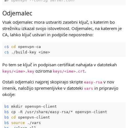
a
# openvpn --config server.conf
Odjemalec
Vsak odjemalec mora ustvariti zasebni ključ, s katerim bo
strežniku izkazal svojo istovetnost. Odjemalec, na katerem je
CA, lahko ključ ustvari in podpiše neposredno:
c$
cd
 openvpn-ca
c$
 ./build-key <ime>
Po tem se ključ in podpisan certifikat nahajata v datotekah
oziroma
.
keys/<ime>.key
keys/<ime>.crt
Ostali odjemalci najprej skopirajo skripte
v nov
easy-rsa
imenik, naložijo spremenljivke v datoteki
in pripravijo
vars
okolje:
b$
 mkdir openvpn-client
b$
 cp -R /usr/share/easy-rsa/* openvpn-client
b$
cd
 openpvn-client
b$
source
 ./vars