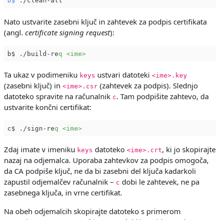
b$
 ./clean-all
Nato ustvarite zasebni ključ in zahtevek za podpis certifikata
(angl.
certificate signing request
):
b$ ./build-re
q <ime>
Ta ukaz v podimeniku
ustvari datoteki
keys
<ime>.key
(zasebni ključ) in
(zahtevek za podpis). Slednjo
<ime>.csr
datoteko spravite na računalnik
. Tam podpišite zahtevo, da
c
ustvarite končni certifikat:
c$ ./sign-re
q <ime>
Zdaj imate v imeniku
datoteko
, ki jo skopirajte
keys
<ime>.crt
nazaj na odjemalca. Uporaba zahtevkov za podpis omogoča,
da CA podpiše ključ, ne da bi zasebni del ključa kadarkoli
zapustil odjemalčev računalnik –
dobi le zahtevek, ne pa
c
zasebnega ključa, in vrne certifikat.
Na obeh odjemalcih skopirajte datoteko s primerom