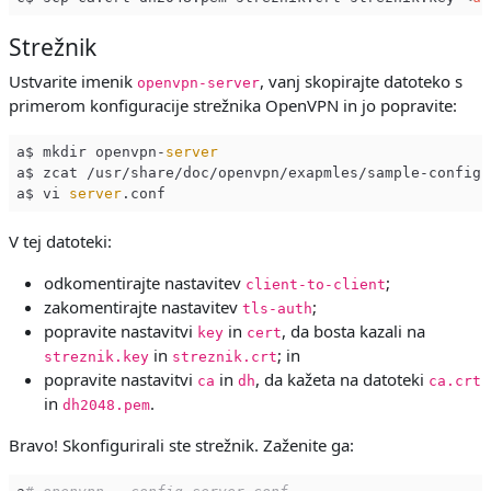
Strežnik
Ustvarite imenik
, vanj skopirajte datoteko s
openvpn-server
primerom konfiguracije strežnika OpenVPN in jo popravite:
a$ mkdir openvpn-
server
a$ zcat /usr/share/doc/openvpn/exapmles/sample-config-
a$ vi 
server
V tej datoteki:
odkomentirajte nastavitev
;
client-to-client
zakomentirajte nastavitev
;
tls-auth
popravite nastavitvi
in
, da bosta kazali na
key
cert
in
; in
streznik.key
streznik.crt
popravite nastavitvi
in
, da kažeta na datoteki
ca
dh
ca.crt
in
.
dh2048.pem
Bravo! Skonfigurirali ste strežnik. Zaženite ga: