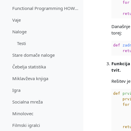
for
Functional Programming HOWTO
       
ret
Vaje
Današnje 
Naloge
torej:
Testi
def
zad
ret
Stare domače naloge
Funkcij
Čebelja statistika
tvit.
Miklavževa knjiga
Rešitev je
Igra
def
prv
prv
Socialna mreža
for
Minolovec
Filmski igralci
ret