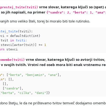
a
vrne slovar, katerega ključi so (spet) 
prestej_tvite(tviti)
i so jih napisali, na primer
{"sandra": 2, "berta": 1, "ana"
njih smo veliko šteli, torej bi moralo biti tole rutinsko.
stej_tvite
(tviti)
:

vci = defaultdict(int)

 tvit 
in
tviti:
 stevci[avtor(tvit)] += 
1
urn
a
vrne slovar, katerega ključi so avtorji tvitov,
omembe(tviti)
 v svojih tvitih. Vrstni red oseb mora biti enak vrstnemu r
a"
: [
"berta"
, 
"benjamin"
, 
"ana"
in"
: [
"sandra"
[
"berta"
, 
"cilka"
, 
"dani"
obno štetju, le da ne prištevamo tvitov temveč dodajamo omemb