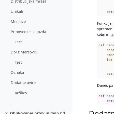
Distribucijska mreža
Unikati
ret
Menjave
Funkcija 
spremen
Pripovedke iz gozda
sebe in g
Testi
def
neo
neo
Dol z Marsovci!
ome
for
Testi
Oznaka
ret
Dodatne ovire
Danes pa 
Rešitev
def
neo
ret
.
Dodatn
Oblikovanje nizov in delo z datotekami