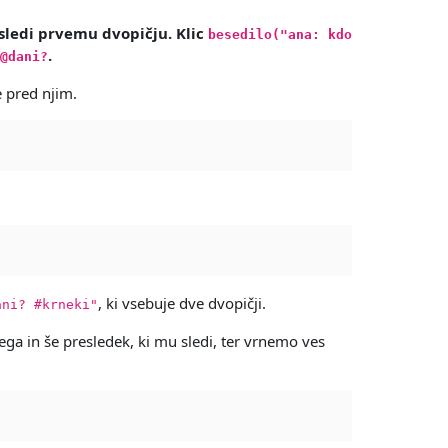
 sledi prvemu dvopičju. Klic
besedilo("ana: kdo
.
@dani?
e pred njim.
, ki vsebuje dve dvopičji.
ani? #krneki"
tega in še presledek, ki mu sledi, ter vrnemo ves