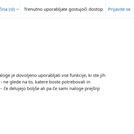
na ‎(sl)‎
Trenutno uporabljate gostujoči dostop
Prijavite se
aloge je dovoljeno uporabljati vse funkcije, ki ste jih
- ne glede na to, katere boste potrebovali in
-- če delujejo boljše ali pa če sami naloge prejšnji