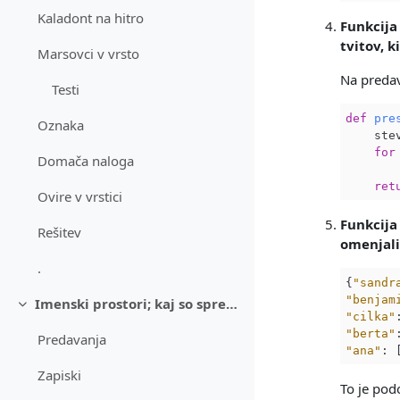
Kaladont na hitro
Funkcij
tvitov, k
Marsovci v vrsto
Na predava
Testi
def
pre
Oznaka
    ste
for
Domača naloga
       
ret
Ovire v vrstici
Funkcij
Rešitev
omenjali
.
{
"sandr
"benjam
Imenski prostori; kaj so spremenljivke, funkcije
Skrči
"cilka"
"berta"
Predavanja
"ana"
: 
Zapiski
To je pod