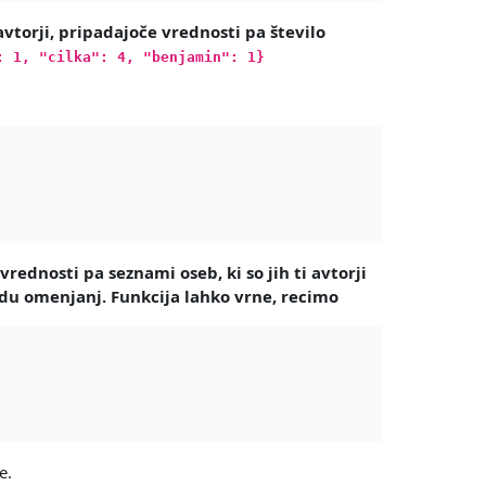
avtorji, pripadajoče vrednosti pa število
: 1, "cilka": 4, "benjamin": 1}
 vrednosti pa seznami oseb, ki so jih ti avtorji
edu omenjanj. Funkcija lahko vrne, recimo
e.