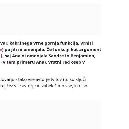
ar, kakršnega vrne gornja funkcija. Vrniti
) pa jih ni omenjala. Če funkciji kot argument
e
, saj Ana ni omenjala Sandre in Benjamina,
n]
 (v tem primeru Ana). Vrstni red oseb v
varju - tako vse avtorje tvitov (to so ključi
rej čez vse avtorje in zabeležimo vse, ki niso