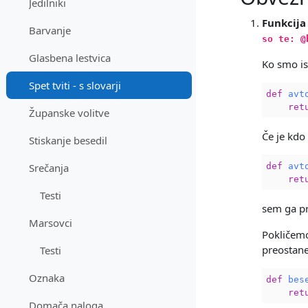
Jedilniki
Funkcij
Barvanje
so te: @
Glasbena lestvica
Ko smo isk
Spet tviti - s slovarji
def
avt
ret
Županske volitve
Če je kdo 
Stiskanje besedil
def
avt
Srečanja
ret
Testi
sem ga pr
Marsovci
Pokličem
preostane
Testi
Oznaka
def
bes
ret
Domača naloga