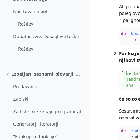
Ali pa o
Načrtovanje poti
poleg dvo
pa ignor
"
Rešitev
def
bes
Dodatni izziv: Dosegljive točke
ret
Rešitev
Funkcij
njihovi t
.
Izpeljani seznami, slovarji, množice; generatorji
{
"berta
Skrči
"sandr
"ana"
:
Predavanja
če so to e
Zapiski
Sestavimo
Za tiste, ki že znajo programirati
napisal ve
Generatorji, iteratorji
def
zad
"Funkcijske funkcije"
    zadn