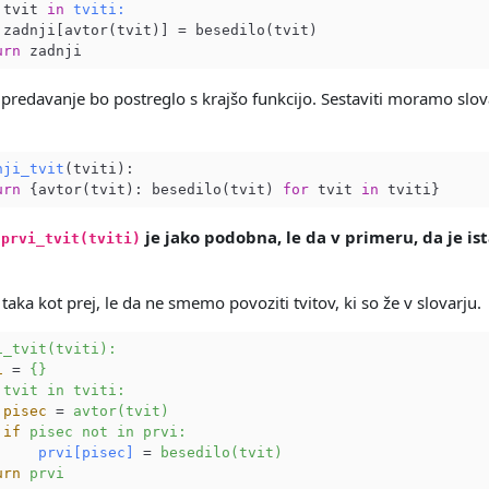
 tvit 
in
tviti:
 zadnji[avtor(tvit)] = besedilo(tvit)

urn
predavanje bo postreglo s krajšo funkcijo. Sestaviti moramo slovar
nji_tvit
(tviti)
:

urn
 {avtor(tvit): besedilo(tvit) 
for
 tvit 
in
a
je jako podobna, le da v primeru, da je ist
prvi_tvit(tviti)
 taka kot prej, le da ne smemo povoziti tvitov, ki so že v slovarju.
i_tvit(tviti):
i
 = 
{}
tvit in tviti:
pisec
 = 
avtor(tvit)
if
pisec not in prvi:
prvi[pisec]
 = 
besedilo(tvit)
urn
prvi