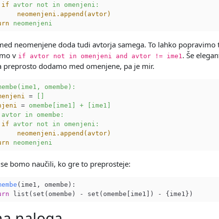
if
avtor not in omenjeni:
neomenjeni.append(avtor)
urn
neomenjeni
med neomenjene doda tudi avtorja samega. To lahko popravimo 
imo v
. Še elega
if avtor not in omenjeni and avtor != ime1
a preprosto dodamo med omenjene, pa je mir.
membe(ime1, omembe):
menjeni
 = 
[]
njeni
 = 
omembe[ime1] + [ime1]
avtor in omembe:
if
avtor not in omenjeni:
neomenjeni.append(avtor)
urn
neomenjeni
se bomo naučili, ko gre to preprosteje:
membe
(ime1, omembe)
:

urn
a naloga