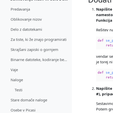
Skrči
Napišite
Predavanja
namesto t
Oblikovanje nizov
Funkcija
Delo z datotekami
Rešitev na
Za tiste, ki že znajo programirati
def
se_
ret
Skrajšani zapiski o gornjem
vendar se
Binarne datoteke, kodiranje besedil
je torej 
Vaje
def
se_
ret
Naloge
Napišite
Testi
#), prip
Stare domače naloge
Sestavimo
Potem gr
Osebe v Picasi