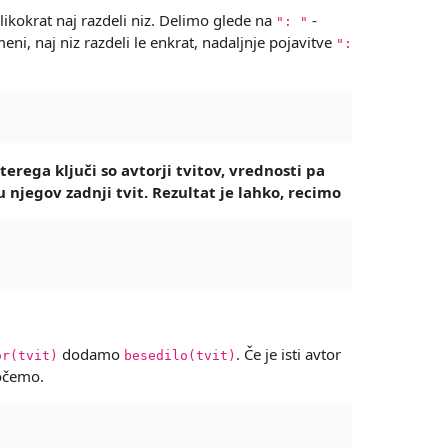
ikokrat naj razdeli niz. Delimo glede na
-
": "
i, naj niz razdeli le enkrat, nadaljnje pojavitve
":
erega ključi so avtorji tvitov, vrednosti pa
rju njegov zadnji tvit. Rezultat je lahko, recimo
dodamo
. Če je isti avtor
or(tvit)
besedilo(tvit)
hočemo.