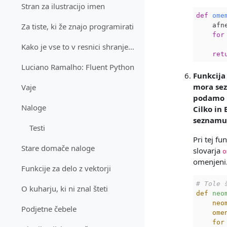
Stran za ilustracijo imen
def
ome
    afn
Za tiste, ki že znajo programirati
for
       
Kako je vse to v resnici shranjeno?
ret
Luciano Ramalho: Fluent Python
Funkcij
mora sez
Vaje
podamo
Naloge
Cilko in
seznamu 
Testi
Pri tej f
Stare domače naloge
slovarja
o
omenjeni
Funkcije za delo z vektorji
# Tole 
O kuharju, ki ni znal šteti
def
neo
neo
Podjetne čebele
ome
for