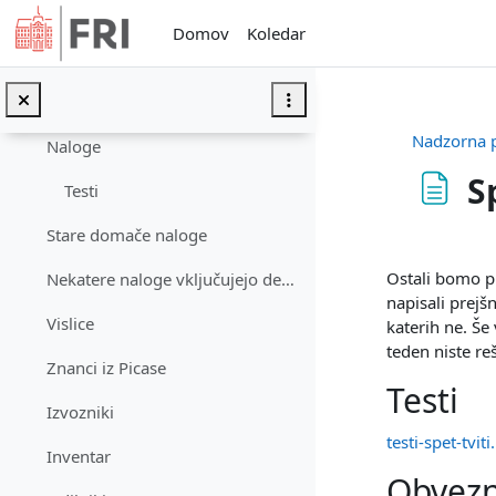
Preskoči na glavno vsebino
Za tiste, ki že znajo programirati
Domov
Koledar
Skrajšani zapiski
Vaje
Nadzorna 
Naloge
Sp
Testi
Stare domače naloge
Zahteve zak
Ostali bomo pri
Nekatere naloge vključujejo delo z datotekami, ki ...
napisali prejš
Vislice
katerih ne. Še
teden niste reš
Znanci iz Picase
Testi
Izvozniki
testi-spet-tviti
Inventar
Obvezn