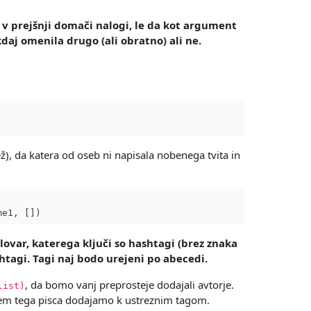
t v prejšnji domači nalogi, le da kot argument
daj omenila drugo (ali obratno) ali ne.
ež), da katera od oseb ni napisala nobenega tvita in
lovar, katerega ključi so hashtagi (brez znaka
shtagi. Tagi naj bodo urejeni po abecedi.
, da bomo vanj preprosteje dodajali avtorje.
list)
tem tega pisca dodajamo k ustreznim tagom.