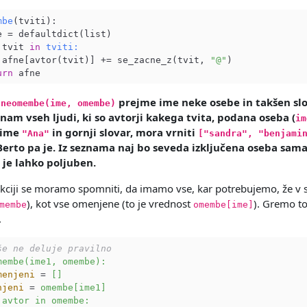
mbe
(tviti)
:

e = defaultdict(list)

 tvit 
in
tviti:
 afne[avtor(tvit)] += se_zacne_z(tvit, 
"@"
)

urn
a
prejme ime neke osebe in takšen slov
neomembe(ime, omembe)
nam vseh ljudi, ki so avtorji kakega tvita, podana oseba (
im
 ime
in gornji slovar, mora vrniti
"Ana"
["sandra", "benjami
 Berto pa je. Iz seznama naj bo seveda izključena oseba sama
je lahko poljuben.
unkciji se moramo spomniti, da imamo vse, kar potrebujemo, že v slo
), kot vse omenjene (to je vrednost
). Gremo to
membe
omembe[ime]
.
še ne deluje pravilno
membe(ime1, omembe):
menjeni
 = 
[]
njeni
 = 
omembe[ime1]
avtor in omembe: