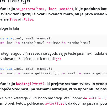
 funkcijo
, ki je podobna ko
se_poznata(ime1, ime2, omembe)
vitov dobi gornji slovar. Povedati mora, ali je prva oseba k
 vrne
ali
.
True
False
loge bi bila
poznata
(ime1, ime2, omembe)
:

urn
 ime1 
in
 omembe[ime2] 
or
 ime2 
in
 utegne zgoditi (in seveda se zgodi, saj je teste pisal nek hudobn
ni v slovarju. Zatečemo se k metodi
.
get
poznata
(ime1, ime2, omembe)
:

urn
 ime1 
in
 omembe.get(ime2, []) 
or
 ime2 
in
 funkcijo
, ki prejme seznam tvitov in vrne s
hashtagi(tviti)
adajoče vrednosti pa seznami avtorjev, ki so uporabili ta ha
 slovar, katerega ključi bodo hashtagi. Vzeli bomo
defaultdict(
emo prek tvitov, pokličemo
, da dobimo pisca in po
avtor(tvit)