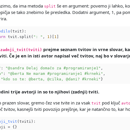
pazimo, da ima metoda
še en argument: povemo ji lahko, kol
split
pičja se tako znebimo še presledka. Dodatni argument, 1, pa pomen
ira.
edilo
(tvit)
:

urn
 tvit.split(
": "
, 
1
)[
1
a
prejme seznam tvitov in vrne slovar, kat
zadnji_tvit(tviti)
viti. Če je en in isti avtor napisal več tvitov, naj bo v slova
"
: 
"@sandra Delaj domačo za #programiranje1"
,

a"
: 
"@berta Ne maram #programiranje1 #krneki"
,

 
"kdo so te: @berta, @cilka, @dani? #krneki"
dini trije avtorji in so to njihovi (zadnji) tviti.
 prazen slovar, gremo čez vse tvite in za vsak
pod ključ
tvit
avt
č tvitov, kasnejši tviti povozijo prejšnje, kar je natančno to, kar 
nji_tvit
(tviti)
:

ji = {}
