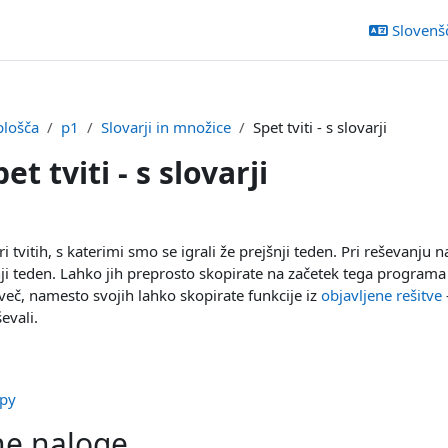
Slovenšči
plošča
p1
Slovarji in množice
Spet tviti - s slovarji
et tviti - s slovarji
ljučka
 tvitih, s katerimi smo se igrali že prejšnji teden. Pri reševanju n
nji teden. Lahko jih preprosto skopirate na začetek tega programa 
 več, namesto svojih lahko skopirate funkcije iz
objavljene rešitve
evali.
.py
e naloge