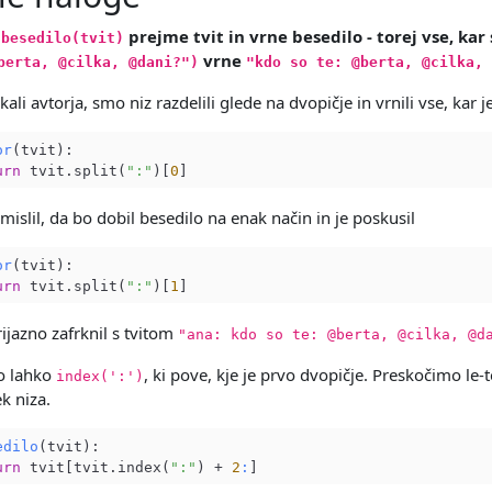
a
prejme tvit in vrne besedilo - torej vse, kar
besedilo(tvit)
vrne
berta, @cilka, @dani?")
"kdo so te: @berta, @cilka, 
ali avtorja, smo niz razdelili glede na dvopičje in vrnili vse, kar j
or
(tvit)
:

urn
 tvit.split(
":"
)[
0
mislil, da bo dobil besedilo na enak način in je poskusil
or
(tvit)
:

urn
 tvit.split(
":"
)[
1
ijazno zafrknil s tvitom
"ana: kdo so te: @berta, @cilka, @d
o lahko
, ki pove, kje je prvo dvopičje. Preskočimo le-
index(':')
k niza.
edilo
(tvit)
:

urn
 tvit[tvit.index(
":"
) + 
2
: