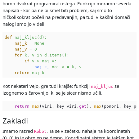
bomo dvakrat programirali istega. Funkcijo moramo seveda
napisati - kar pa ne bi smel biti problem, saj smo to
ničkolikokrat počeli na predavanjih, pa tudi v kakšni domači
nalogi smo jo videli:
def
naj_kljuc(d):
naj_k
 = 
None
naj_v
 = 
0
for
k, v in d.items():
if
v > naj_v:
naj_k,
naj_v = k, v
return
naj_k
Kot nekateri vejo, gre tudi krajše: funkciji
se
naj_kljuc
izognemo s čarovnijo, ki se je sicer nismo učili.
return
max
(viri, key=viri.
get
), 
max
(ponori, key=po
Zakladi
Imamo razred
. Ta se v začetku nahaja na koordinatah
Robot
(0, 0) in je obrnjen na desno. Koordinatni sistem je takšen kot