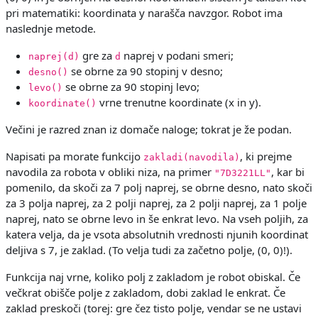
pri matematiki: koordinata y narašča navzgor. Robot ima
naslednje metode.
gre za
naprej v podani smeri;
naprej(d)
d
se obrne za 90 stopinj v desno;
desno()
se obrne za 90 stopinj levo;
levo()
vrne trenutne koordinate (x in y).
koordinate()
Večini je razred znan iz domače naloge; tokrat je že podan.
Napisati pa morate funkcijo
, ki prejme
zakladi(navodila)
navodila za robota v obliki niza, na primer
, kar bi
"7D3221LL"
pomenilo, da skoči za 7 polj naprej, se obrne desno, nato skoči
za 3 polja naprej, za 2 polji naprej, za 2 polji naprej, za 1 polje
naprej, nato se obrne levo in še enkrat levo. Na vseh poljih, za
katera velja, da je vsota absolutnih vrednosti njunih koordinat
deljiva s 7, je zaklad. (To velja tudi za začetno polje, (0, 0)!).
Funkcija naj vrne, koliko polj z zakladom je robot obiskal. Če
večkrat obišče polje z zakladom, dobi zaklad le enkrat. Če
zaklad preskoči (torej: gre čez tisto polje, vendar se ne ustavi