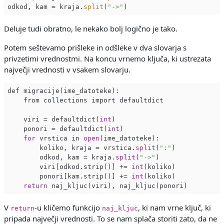
odkod, kam = kraja.
split
(
"->"
Deluje tudi obratno, le nekako bolj logično je tako.
Potem seštevamo prišleke in odšleke v dva slovarja s
privzetimi vrednostmi. Na koncu vrnemo ključa, ki ustrezata
največji vrednosti v vsakem slovarju.
def migracije(ime_datoteke):

    from collections import defaultdict

    viri = defaultdict(
int
)

    ponori = defaultdict(
int
)

for
 vrstica in 
open
(ime_datoteke):

        koliko, kraja = vrstica.
split
(
":"
)

        odkod, kam = kraja.
split
(
"->"
)

        viri[odkod.strip()] += 
int
(koliko)

        ponori[kam.strip()] += 
int
(koliko)

return
V
-u kličemo funkcijo
, ki nam vrne ključ, ki
return
naj_kljuc
pripada največji vrednosti. To se nam splača storiti zato, da ne