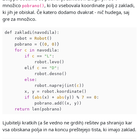
množico
, ki bo vsebovala koordinate polj z zakladi,
pobrano()
ki jih je obiskal. Če katero dodamo dvakrat - nič hudega, saj
gre za množico.
def zakladi(navodila):

    robot = 
Robot
()

    pobrano = {(
0
, 
0
)}

for
c
in
 navodila:

if
c
 == 
"L"
:

            robot.levo()

        elif 
c
 == 
"D"
:

            robot.desno()

else
:

            robot.naprej(int(
c
))

        x, y = robot.koordinate()

if
 (
abs
(x) + 
abs
(y)) % 
7
 == 
0
:

            pobrano.add((x, y))

return
Ljubitelji kratkih (a še vedno ne grdih) rešitev pa shranijo kar
vsa obiskana polja in na koncu preštejejo tista, ki imajo zaklad.