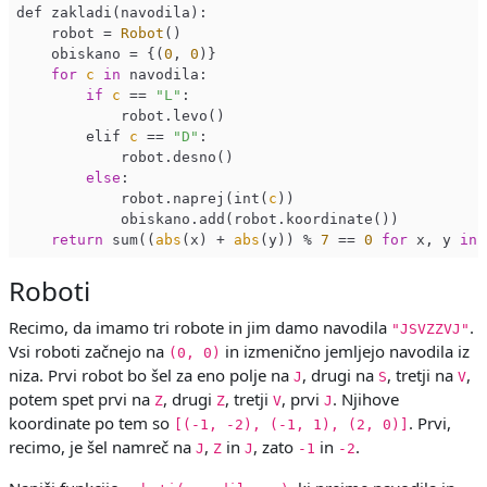
def zakladi(navodila):

    robot = 
Robot
()

    obiskano = {(
0
, 
0
)}

for
c
in
 navodila:

if
c
 == 
"L"
:

            robot.levo()

        elif 
c
 == 
"D"
:

            robot.desno()

else
:

            robot.naprej(int(
c
))

            obiskano.add(robot.koordinate())

return
 sum((
abs
(x) + 
abs
(y)) % 
7
 == 
0
for
 x, y 
in
Roboti
Recimo, da imamo tri robote in jim damo navodila
.
"JSVZZVJ"
Vsi roboti začnejo na
in izmenično jemljejo navodila iz
(0, 0)
niza. Prvi robot bo šel za eno polje na
, drugi na
, tretji na
,
J
S
V
potem spet prvi na
, drugi
, tretji
, prvi
. Njihove
Z
Z
V
J
koordinate po tem so
. Prvi,
[(-1, -2), (-1, 1), (2, 0)]
recimo, je šel namreč na
,
in
, zato
in
.
J
Z
J
-1
-2