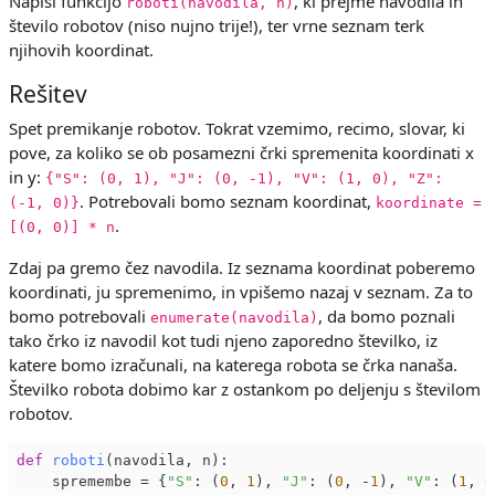
Napiši funkcijo
, ki prejme navodila in
roboti(navodila, n)
število robotov (niso nujno trije!), ter vrne seznam terk
njihovih koordinat.
Rešitev
Spet premikanje robotov. Tokrat vzemimo, recimo, slovar, ki
pove, za koliko se ob posamezni črki spremenita koordinati x
in y:
{"S": (0, 1), "J": (0, -1), "V": (1, 0), "Z":
. Potrebovali bomo seznam koordinat,
(-1, 0)}
koordinate =
.
[(0, 0)] * n
Zdaj pa gremo čez navodila. Iz seznama koordinat poberemo
koordinati, ju spremenimo, in vpišemo nazaj v seznam. Za to
bomo potrebovali
, da bomo poznali
enumerate(navodila)
tako črko iz navodil kot tudi njeno zaporedno številko, iz
katere bomo izračunali, na katerega robota se črka nanaša.
Številko robota dobimo kar z ostankom po deljenju s številom
robotov.
def
roboti
(navodila, n)
:

    spremembe = {
"S"
: (
0
, 
1
), 
"J"
: (
0
, -
1
), 
"V"
: (
1
, 
0