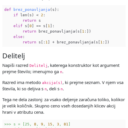
def
brez_ponavljanja
(s)
:
if
 len(s) < 
2
:

return
 s

elif
 s[
0
] == s[
1
]:

return
 brez_ponavljanja(s[
1
:])

else
:

return
 s[:
1
] + brez_ponavljanja(s[
1
Delitelj
Napiši razred
, katerega konstruktor kot argument
Delitelj
prejme število; imenujmo ga
.
n
Razred ima metodo
, ki prejme seznam. V njem vsa
akcija(s)
števila, ki so deljiva s
, deli s
.
n
n
Tega ne dela zastonj: za vsako deljenje zaračuna toliko, kolikor
je velik količnik. Skupno ceno vseh dosedanjih klicev akcij
hrani v atributu cena.
>>>
s
=
[25,
8
,
9
,
15
,
3
,
81
]