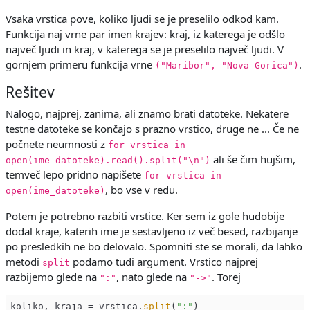
Vsaka vrstica pove, koliko ljudi se je preselilo odkod kam.
Funkcija naj vrne par imen krajev: kraj, iz katerega je odšlo
največ ljudi in kraj, v katerega se je preselilo največ ljudi. V
gornjem primeru funkcija vrne
.
("Maribor", "Nova Gorica")
Rešitev
Nalogo, najprej, zanima, ali znamo brati datoteke. Nekatere
testne datoteke se končajo s prazno vrstico, druge ne ... Če ne
počnete neumnosti z
for vrstica in
ali še čim hujšim,
open(ime_datoteke).read().split("\n")
temveč lepo pridno napišete
for vrstica in
, bo vse v redu.
open(ime_datoteke)
Potem je potrebno razbiti vrstice. Ker sem iz gole hudobije
dodal kraje, katerih ime je sestavljeno iz več besed, razbijanje
po presledkih ne bo delovalo. Spomniti ste se morali, da lahko
metodi
podamo tudi argument. Vrstico najprej
split
razbijemo glede na
, nato glede na
. Torej
":"
"->"
koliko, kraja = vrstica.
split
(
":"
)
