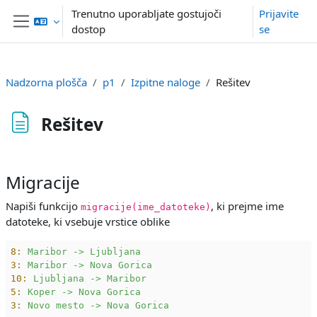
Preskoči na glavno vsebino
Trenutno uporabljate gostujoči
Prijavite
dostop
se
Stransko polje
Nadzorna plošča
p1
Izpitne naloge
Rešitev
Rešitev
Zahteve zaključka
Migracije
Napiši funkcijo
, ki prejme ime
migracije(ime_datoteke)
datoteke, ki vsebuje vrstice oblike
8:
Maribor
->
Ljubljana
3:
Maribor
->
Nova
Gorica
10:
Ljubljana
->
Maribor
5:
Koper
->
Nova
Gorica
3:
Novo
mesto
->
Nova
Gorica