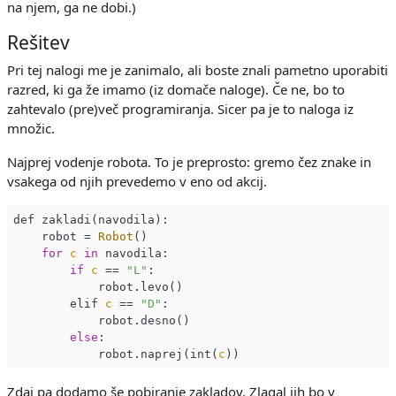
na njem, ga ne dobi.)
Rešitev
Pri tej nalogi me je zanimalo, ali boste znali pametno uporabiti
razred, ki ga že imamo (iz domače naloge). Če ne, bo to
zahtevalo (pre)več programiranja. Sicer pa je to naloga iz
množic.
Najprej vodenje robota. To je preprosto: gremo čez znake in
vsakega od njih prevedemo v eno od akcij.
def zakladi(navodila):

    robot = 
Robot
()

for
c
in
 navodila:

if
c
 == 
"L"
:

            robot.levo()

        elif 
c
 == 
"D"
:

            robot.desno()

else
:

            robot.naprej(int(
c
Zdaj pa dodamo še pobiranje zakladov. Zlagal jih bo v