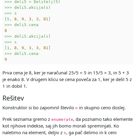
>>>
deli5
=
Delitelj(5)
>>>
deli5.akcija(s)
>>>
s
[5,
8
,
9
,
3
,
3
,
81
]
>>>
deli5.cena
8
>>>
deli5.akcija(s)
>>>
s
[1,
8
,
9
,
3
,
3
,
81
]
>>>
deli5.cena
9
Prva cena je 8, ker je naračunal 25/5 = 5 in 15/5 = 3, in 5 + 3
je enako 8. V drugem klicu se cena poveča za 1, ker je delil 5 z
1 in dobil 1.
Rešitev
Konstruktor si bo zapomnil število
in skupno ceno doslej.
n
Prek seznama gremo z
, da poznamo tako elemente
enumerate
kot njihove indekse, saj jih bomo morali spreminjati. Ko
naletimo na element, deljiv z
, ga pač delimo in k ceni
n