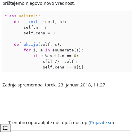
prištejemo njegovo novo vrednost.
class
Delitelj
:
def
__init__
(self, n)
:
        self.n = n

        self.cena = 
0
def
akcija
(self, s)
:
for
 i, e 
in
 enumerate(s):

if
 e % self.n == 
0
:

                s[i] //= self.n

Zadnja sprememba: torek, 23. januar 2018, 11.27
Trenutno uporabljate gostujoči dostop (
Prijavite se
)
Odpri kazalo predmeta