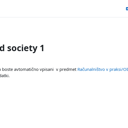
 society 1
in boste avtomatično vpisani v predmet
Računalništvo v praksi/Ob
datki.