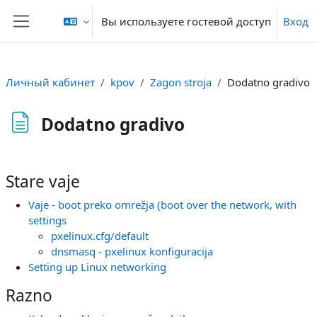
Перейти к основному содержанию
Вы используете гостевой доступ
Вход
Боковая панель
Личный кабинет
kpov
Zagon stroja
Dodatno gradivo
Dodatno gradivo
Требуемые условия завершения
Stare vaje
Vaje - boot preko omrežja (boot over the network, with
settings
pxelinux.cfg/default
dnsmasq - pxelinux konfiguracija
Setting up Linux networking
Razno