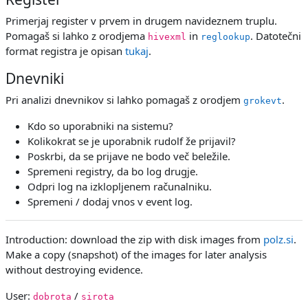
Primerjaj register v prvem in drugem navideznem truplu.
Pomagaš si lahko z orodjema
in
. Datotečni
hivexml
reglookup
format registra je opisan
tukaj
.
Dnevniki
Pri analizi dnevnikov si lahko pomagaš z orodjem
.
grokevt
Kdo so uporabniki na sistemu?
Kolikokrat se je uporabnik rudolf že prijavil?
Poskrbi, da se prijave ne bodo več beležile.
Spremeni registry, da bo log drugje.
Odpri log na izklopljenem računalniku.
Spremeni / dodaj vnos v event log.
Introduction: download the zip with disk images from
polz.si
.
Make a copy (snapshot) of the images for later analysis
without destroying evidence.
User:
/
dobrota
sirota