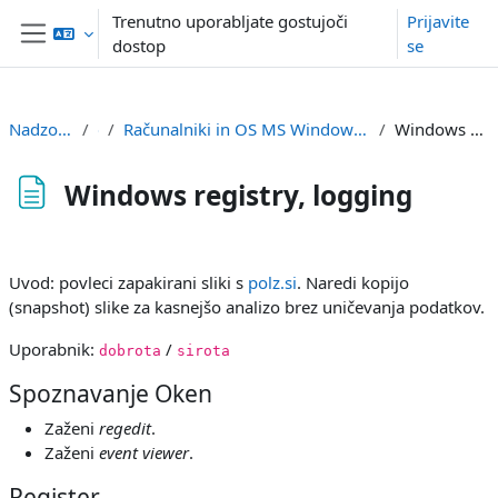
Preskoči na glavno vsebino
Trenutno uporabljate gostujoči
Prijavite
dostop
se
Stransko polje
Nadzorna plošča
df
Računalniki in OS MS Windows / Computers and OS MS Windows
Windows registry, logging
Windows registry, logging
Zahteve zaključka
Uvod: povleci zapakirani sliki s
polz.si
. Naredi kopijo
(snapshot) slike za kasnejšo analizo brez uničevanja podatkov.
Uporabnik:
/
dobrota
sirota
Spoznavanje Oken
Zaženi
regedit
.
Zaženi
event viewer
.
Register