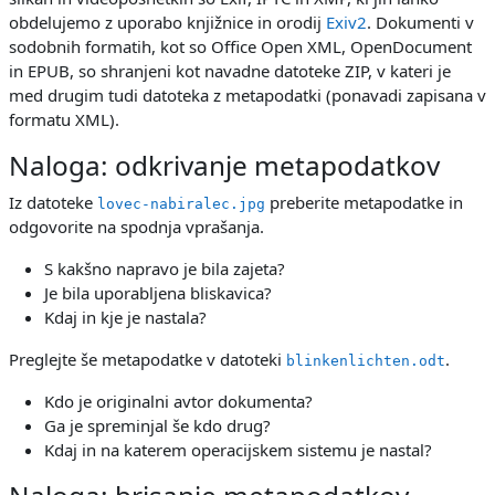
obdelujemo z uporabo knjižnice in orodij
Exiv2
. Dokumenti v
sodobnih formatih, kot so Office Open XML, OpenDocument
in EPUB, so shranjeni kot navadne datoteke ZIP, v kateri je
med drugim tudi datoteka z metapodatki (ponavadi zapisana v
formatu XML).
Naloga: odkrivanje metapodatkov
Iz datoteke
preberite metapodatke in
lovec-nabiralec.jpg
odgovorite na spodnja vprašanja.
S kakšno napravo je bila zajeta?
Je bila uporabljena bliskavica?
Kdaj in kje je nastala?
Preglejte še metapodatke v datoteki
.
blinkenlichten.odt
Kdo je originalni avtor dokumenta?
Ga je spreminjal še kdo drug?
Kdaj in na katerem operacijskem sistemu je nastal?