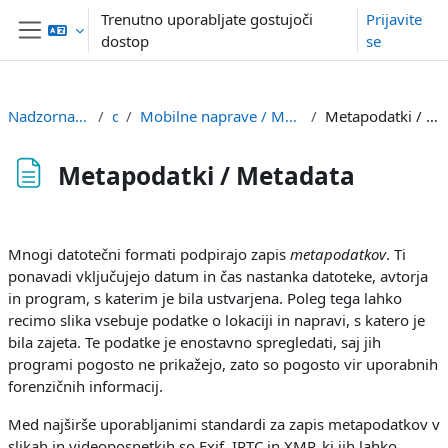
Preskoči na glavno vsebino
Trenutno uporabljate gostujoči
Prijavite
dostop
se
Stransko polje
Nadzorna plošča
df
Mobilne naprave / Mobile devices
Metapodatki / Metadata
Metapodatki / Metadata
Zahteve zaključka
Mnogi datotečni formati podpirajo zapis
metapodatkov
. Ti
ponavadi vključujejo datum in čas nastanka datoteke, avtorja
in program, s katerim je bila ustvarjena. Poleg tega lahko
recimo slika vsebuje podatke o lokaciji in napravi, s katero je
bila zajeta. Te podatke je enostavno spregledati, saj jih
programi pogosto ne prikažejo, zato so pogosto vir uporabnih
forenzičnih informacij.
Med najširše uporabljanimi standardi za zapis metapodatkov v
slikah in videoposnetkih so Exif, IPTC in XMP, ki jih lahko