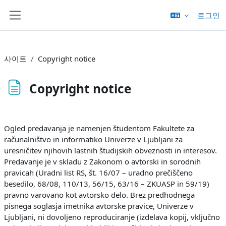
메인 콘텐츠로 건너뛰기
로그인
측면 패널
사이트
Copyright notice
Copyright notice
완료 조건
Ogled predavanja je namenjen študentom Fakultete za
računalništvo in informatiko Univerze v Ljubljani za
uresničitev njihovih lastnih študijskih obveznosti in interesov.
Predavanje je v skladu z Zakonom o avtorski in sorodnih
pravicah (Uradni list RS, št. 16/07 – uradno prečiščeno
besedilo, 68/08, 110/13, 56/15, 63/16 – ZKUASP in 59/19)
pravno varovano kot avtorsko delo. Brez predhodnega
pisnega soglasja imetnika avtorske pravice, Univerze v
Ljubljani, ni dovoljeno reproduciranje (izdelava kopij, vključno