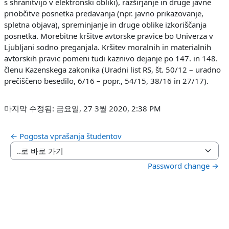
s shranitvijo v elektronski obliki), razširjanje in druge javne
priobčitve posnetka predavanja (npr. javno prikazovanje,
spletna objava), spreminjanje in druge oblike izkoriščanja
posnetka. Morebitne kršitve avtorske pravice bo Univerza v
Ljubljani sodno preganjala. Kršitev moralnih in materialnih
avtorskih pravic pomeni tudi kaznivo dejanje po 147. in 148.
členu Kazenskega zakonika (Uradni list RS, št. 50/12 – uradno
prečiščeno besedilo, 6/16 – popr., 54/15, 38/16 in 27/17).
마지막 수정됨: 금요일, 27 3월 2020, 2:38 PM
← Pogosta vprašanja študentov
..로 바로 가기
Password change →