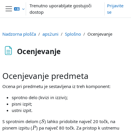
Preskoči na glavno vsebino
Trenutno uporabljate gostujoči
Prijavite
dostop
se
Stransko polje
Nadzorna plošča
aps2uni
Splošno
Ocenjevanje
Ocenjevanje
Zahteve zaključka
Ocenjevanje predmeta
Ocena pri predmetu je sestavljena iz treh komponent:
sprotno delo (kvizi in izzivi);
pisni izpit;
ustni izpit.
S
S sprotnim delom (
) lahko pridobite največ 20 točk, na
P
pisnem izpitu (
) pa največ 80 točk. Za pristop k ustnemu
P
≥
40
S
+
P
≥
50