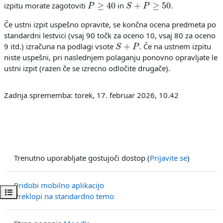
izpitu morate zagotoviti
in
.
Če ustni izpit uspešno opravite, se končna ocena predmeta po
standardni lestvici (vsaj 90 točk za oceno 10, vsaj 80 za oceno
S
+
P
9 itd.) izračuna na podlagi vsote
. Če na ustnem izpitu
niste uspešni, pri naslednjem polaganju ponovno opravljate le
ustni izpit (razen če se izrecno odločite drugače).
Zadnja sprememba: torek, 17. februar 2026, 10.42
Trenutno uporabljate gostujoči dostop (
Prijavite se
)
Pridobi mobilno aplikacijo
Odpri kazalo predmeta
Preklopi na standardno temo