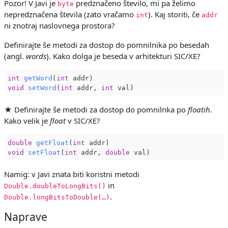
Pozor! V Javi je
predznačeno število, mi pa želimo
byte
nepredznačena števila (zato vračamo
). Kaj storiti, če
int
addr
ni znotraj naslovnega prostora?
Definirajte še metodi za dostop do pomnilnika po besedah
(angl.
words
). Kako dolga je beseda v arhitekturi SIC/XE?
int
getWord
(
int
 addr)
void
setWord
(
int
 addr, 
int
 val)
★ Definirajte še metodi za dostop do pomnilnka po
floatih
.
Kako velik je
float
v SIC/XE?
double
getFloat
(
int
 addr)
void
setFloat
(
int
 addr, 
double
 val)
Namig: v Javi znata biti koristni metodi
in
Double.doubleToLongBits()
.
Double.longBitsToDouble(…)
Naprave