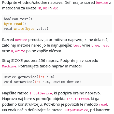
Podprite vhodno/izhodne naprave. Definirajte razred
z
Device
metodami za ukaze
,
in
:
TD
RD
WD
byte
read
()

void 
write
(
byte
Razred
predstavlja primitivno napravo, ki ne dela nič,
Device
zato naj metode naredijo le najnujnejše:
vrne
,
test
true
read
vrne
,
pa ne zapiše ničesar.
0
write
Stroj SIC/XE podpira 256 naprav. Podprite jih v razredu
. Potrebujete tabelo naprav in metodi
Machine
Device getDevice(
int
 num)

void setDevice(
int
Napišite razred
, ki podpira bralno napravo.
InputDevice
Naprava naj bere s pomočjo objekta
, ki ga
InputStream
podamo konstruktorju. Potrebno je povoziti le metodo
.
read
Na enak način definirajte še razred
, pri katerem
OutputDevice