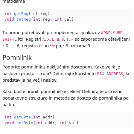
metodama
int
getReg
(
int
 reg)
void
setReg
(
int
 reg, 
int
 val)
To bomo potrebovali pri implementaciji ukazov
,
,
ADDR
SUBR
itd. Registri
,
,
,
,
,
,
so zaporedoma oštevilčeni
SHIFTL
A
X
L
B
S
T
F
z 0, ..., 6; registra
in
pa z 8 oziroma 9.
PC
SW
Pomnilnik
Podprite pomnilnik z naključnim dostopom. Kako velik je
naslovni prostor stroja? Definirajte konstanto
, ki
MAX_ADDRESS
predstavlja največji naslov.
Kako boste hranili pomnilniške celice? Definirajte ustrezno
podatkovno strukturo in metode za dostop do pomnilnika po
bajtih:
int
getByte
(
int
 addr)
void
setByte
(
int
 addr, 
int
 val)