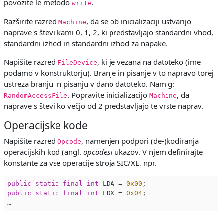
povozite le metodo
.
write
Razširite razred
, da se ob inicializaciji ustvarijo
Machine
naprave s številkami 0, 1, 2, ki predstavljajo standardni vhod,
standardni izhod in standardni izhod za napake.
Napišite razred
, ki je vezana na datoteko (ime
FileDevice
podamo v konstruktorju). Branje in pisanje v to napravo torej
ustreza branju in pisanju v dano datoteko. Namig:
. Popravite inicializacijo
, da
RandomAccessFile
Machine
naprave s številko večjo od 2 predstavljajo te vrste naprav.
Operacijske kode
Napišite razred
, namenjen podpori (de-)kodiranja
Opcode
operacijskih kod (angl.
opcodes
) ukazov. V njem definirajte
konstante za vse operacije stroja SIC/XE, npr.
public
static
final
int
 LDA = 
0x00
public
static
final
int
 LDX = 
0x04
;
