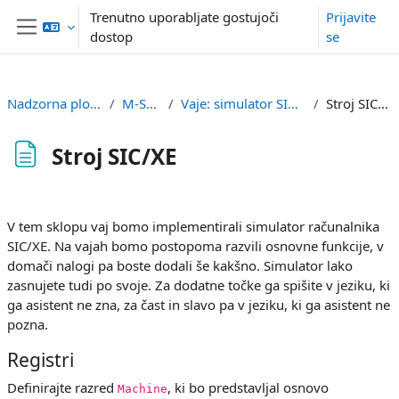
Preskoči na glavno vsebino
Trenutno uporabljate gostujoči
Prijavite
dostop
se
Stransko polje
Nadzorna plošča
M-SPO
Vaje: simulator SIC/XE
Stroj SIC/XE
Stroj SIC/XE
Zahteve zaključka
V tem sklopu vaj bomo implementirali simulator računalnika
SIC/XE. Na vajah bomo postopoma razvili osnovne funkcije, v
domači nalogi pa boste dodali še kakšno. Simulator lako
zasnujete tudi po svoje. Za dodatne točke ga spišite v jeziku, ki
ga asistent ne zna, za čast in slavo pa v jeziku, ki ga asistent ne
pozna.
Registri
Definirajte razred
, ki bo predstavljal osnovo
Machine