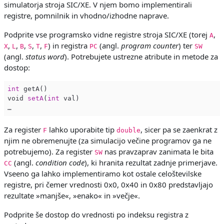
simulatorja stroja SIC/XE. V njem bomo implementirali
registre, pomnilnik in vhodno/izhodne naprave.
Podprite vse programsko vidne registre stroja SIC/XE (torej
,
A
,
,
,
,
,
) in registra
(angl.
program counter
) ter
X
L
B
S
T
F
PC
SW
(angl.
status word
). Potrebujete ustrezne atribute in metode za
dostop:
int
 getA()

void 
setA
(
int
 val)

Za register
lahko uporabite tip
, sicer pa se zaenkrat z
F
double
njim ne obremenujte (za simulacijo večine programov ga ne
potrebujemo). Za register
nas pravzaprav zanimata le bita
SW
(angl.
condition code
), ki hranita rezultat zadnje primerjave.
CC
Vseeno ga lahko implementiramo kot ostale celoštevilske
registre, pri čemer vrednosti 0x0, 0x40 in 0x80 predstavljajo
rezultate »manjše«, »enako« in »večje«.
Podprite še dostop do vrednosti po indeksu registra z