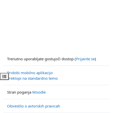
Trenutno uporabljate gostujoči dostop (
Prijavite se
)
Pridobi mobilno aplikacijo
Odpri kazalo predmeta
Preklopi na standardno temo
Stran poganja
Moodle
Obvestilo o avtorskih pravicah