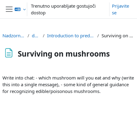
Preskoči na glavno vsebino
Trenutno uporabljate gostujoči
Prijavite
dostop
se
Stransko polje
Nadzorna plošča
dm-hse
Introduction to predictive modelling
Surviving on mushrooms
Surviving on mushrooms
Zahteve zaključka
Write into chat: - which mushroom will you eat and why (write
this into a single message), - some kind of general guidance
for recognizing edible/poisonous mushrooms.