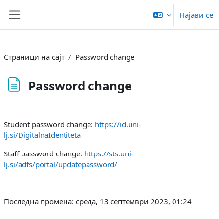
Оди до главна содржина
Најави се
Страничен панел
Страници на сајт
Password change
Password change
Услови за завршување
Student password change:
https://id.uni-
lj.si/DigitalnaIdentiteta
Staff password change:
https://sts.uni-
lj.si/adfs/portal/updatepassword/
Последна промена: среда, 13 септември 2023, 01:24