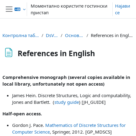
Оди до главна содржина
Моментално користите гостински
Најави
пристап
се
Страничен панел
Контролна табла
DsVsp
Основно
References in English
References in English
Услови за завршување
Comprehensive monograph (several copies available in
local library, unfortunately not open access)
James Hein. Discrete Structures, Logic and computability,
Jones and Bartlett. (
study guide
) [JH_GUIDE]
Half-open access.
Gordon J. Pace.
Mathematics of Discrete Structures for
Computer Science
, Springer, 2012. [GP_MDSCS]