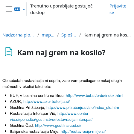
Preskoči na glavno vsebino
Trenutno uporabljate gostujoči
Prijavite
dostop
se
Stransko polje
Nadzorna plošča
mapps
Splošno
Kam naj grem na kosilo?
Kam naj grem na kosilo?
Zahteve zaključka
Ob sobotah restavracija ni odprta, zato vam predlagamo nekaj drugih
možnosti v okolici fakultete:
BUF, v Lesnina centru na Brdu:
http://www.buf.si/brdo/index.html
AZUR,
http://www.azur-tratorija.si/
Gostilna Pri žabarju,
http://www.prizabarju.si/slo/index_slo.htm
Restavracija Interspar Vič,
http://www.center-
vic.si/ponudba/gostinstvo/restavracija-interspar/
Gostilna Čad,
http://www.gostilna-cad.si/
Italijanska restavracija Mirje,
http://restavracija-mirje.si/