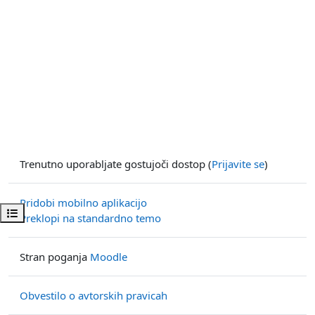
Trenutno uporabljate gostujoči dostop (
Prijavite se
)
Pridobi mobilno aplikacijo
Odpri kazalo predmeta
Preklopi na standardno temo
Stran poganja
Moodle
Obvestilo o avtorskih pravicah