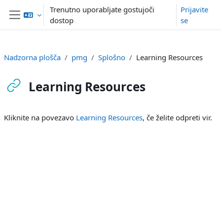
Preskoči na glavno vsebino
Trenutno uporabljate gostujoči
Prijavite
dostop
se
Stransko polje
Nadzorna plošča
pmg
Splošno
Learning Resources
Learning Resources
Zahteve zaključka
Kliknite na povezavo
Learning Resources
, če želite odpreti vir.