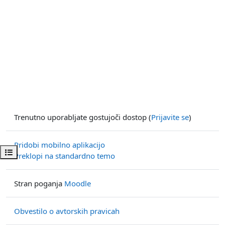
Trenutno uporabljate gostujoči dostop (
Prijavite se
)
Pridobi mobilno aplikacijo
Odpri kazalo predmeta
Preklopi na standardno temo
Stran poganja
Moodle
Obvestilo o avtorskih pravicah