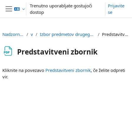
Preskoči na glavno vsebino
Trenutno uporabljate gostujoči
Prijavite
dostop
se
Stransko polje
Nadzorna plošča
vss
Izbor predmetov drugega in tretjega letnika
Predstavitveni zbornik
Predstavitveni zbornik
Zahteve zaključka
Kliknite na povezavo
Predstavitveni zbornik
, če želite odpreti
vir.