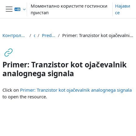
Оди до главна содржина
Моментално користите гостински
Најави
пристап
се
Страничен панел
Контролна табла
or
Predavanja
Primer: Tranzistor kot ojačevalnik analognega signala
Primer: Tranzistor kot ojačevalnik
analognega signala
Услови за завршување
Click on
Primer: Tranzistor kot ojačevalnik analognega signala
to open the resource.