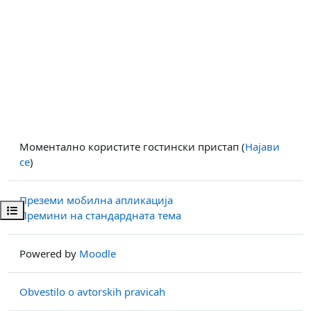
Моментално користите гостински пристап (
Најави
се
)
Преземи мобилна апликација
Open course index
Премини на стандардната тема
Powered by
Moodle
Obvestilo o avtorskih pravicah