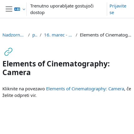
Preskoči na glavno vsebino
Trenutno uporabljate gostujoči
Prijavite
dostop
se
Stransko polje
Nadzorna plošča
pmg
16. marec - 22. marec
Elements of Cinematography: Camera
Elements of Cinematography:
Camera
Zahteve zaključka
Kliknite na povezavo
Elements of Cinematography: Camera
, če
želite odpreti vir.