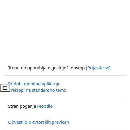
Trenutno uporabljate gostujoči dostop (
Prijavite se
)
Pridobi mobilno aplikacijo
Odpri kazalo predmeta
Preklopi na standardno temo
Stran poganja
Moodle
Obvestilo o avtorskih pravicah