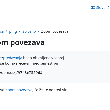
Slovenšči
šča
pmg
Splošno
Zoom povezava
om povezava
ka
e/
predavanja
bodo objavljena vnaprej.
i se bomo srečevali med semestrom:
si.zoom.us/j/97486755968
zavo
Zoom povezava
, če želite odpreti vir.