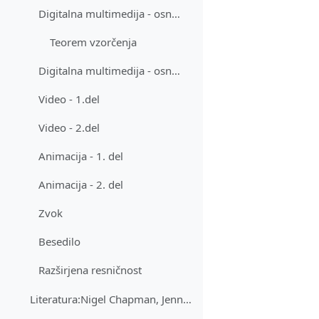
Digitalna multimedija - osnove - 1.del
Teorem vzorčenja
Digitalna multimedija - osnove - 2.del
Video - 1.del
Video - 2.del
Animacija - 1. del
Animacija - 2. del
Zvok
Besedilo
Razširjena resničnost
Literatura:Nigel Chapman, Jenny Chapman Digital Mu...