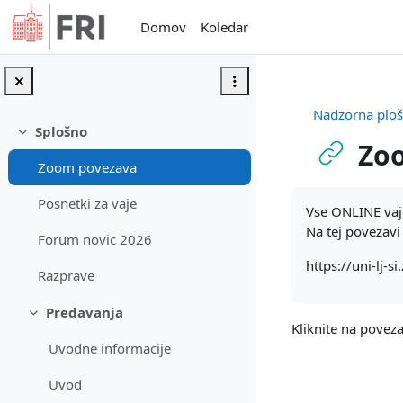
Preskoči na glavno vsebino
Domov
Koledar
Nadzorna plo
Splošno
Skrči
Zo
Zoom povezava
Zahteve zaključ
Posnetki za vaje
Vse ONLINE vaj
Na tej povezav
Forum novic 2026
https://uni-lj-
Razprave
Predavanja
Skrči
Kliknite na pove
Uvodne informacije
Uvod