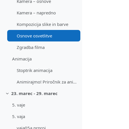
Kamera – osnove
Kamera – napredno
Kompozicija slike in barve
Osnove osvetlitve
Zgradba filma
Animacija
Stoptrik animacija
Animirajmo! Priročnik za animirani film
23. marec - 29. marec
Skrči
5. vaje
5. vaja
vaja05a.prproj