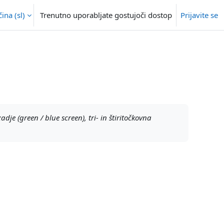
na ‎(sl)‎
Trenutno uporabljate gostujoči dostop
Prijavite se
zadje (green / blue screen), tri- in štiritočkovna