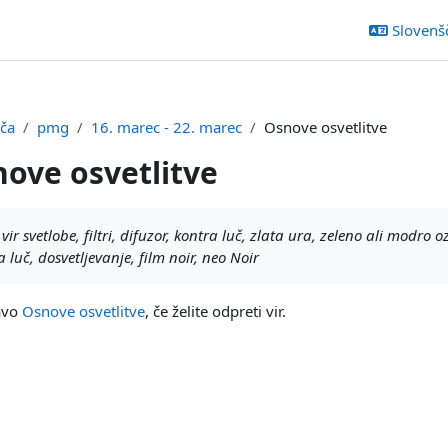
Slovenšči
šča
pmg
16. marec - 22. marec
Osnove osvetlitve
ove osvetlitve
ka
, vir svetlobe, filtri, difuzor, kontra luč, zlata ura, zeleno ali modro o
a luč, dosvetljevanje, film noir, neo Noir
zavo
Osnove osvetlitve
, če želite odpreti vir.