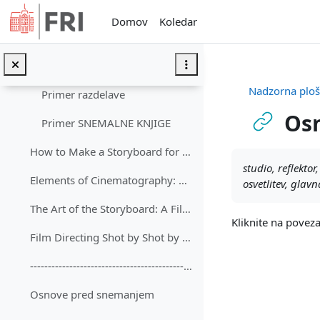
Preskoči na glavno vsebino
Predavanja
Domov
Koledar
Osnovni pojmi - razlaga
Primer scenarija
Nadzorna plo
Primer razdelave
Osn
Primer SNEMALNE KNJIGE
How to Make a Storyboard for Video
Zahteve zaključ
studio, reflektor
Elements of Cinematography: Camera
osvetlitev, glavn
The Art of the Storyboard: A Filmmaker’s Introduction: John Hart
Kliknite na pove
Film Directing Shot by Shot by Steven Katz
--------------------------------------------------...
Osnove pred snemanjem