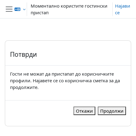
Оди до главна содржина
Моментално користите гостински
Најави
пристап
се
Страничен панел
Потврди
Гости не можат да пристапат до корисничките
профили. Најавете се со корисничка сметка за да
продолжите.
Откажи
Продолжи