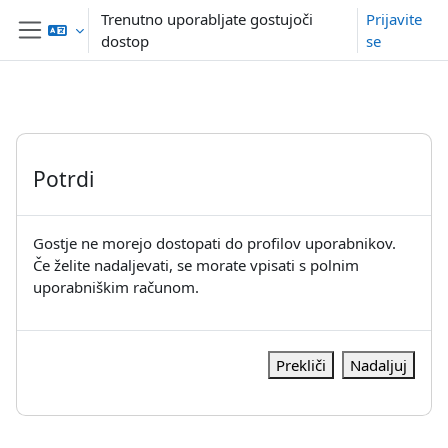
Preskoči na glavno vsebino
Trenutno uporabljate gostujoči
Prijavite
dostop
se
Stransko polje
Potrdi
Gostje ne morejo dostopati do profilov uporabnikov.
Če želite nadaljevati, se morate vpisati s polnim
uporabniškim računom.
Prekliči
Nadaljuj