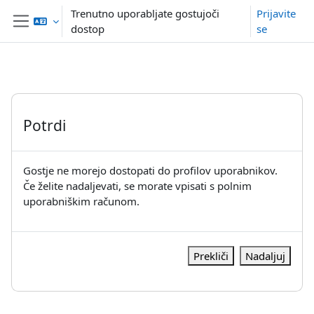
Preskoči na glavno vsebino
Trenutno uporabljate gostujoči
Prijavite
dostop
se
Stransko polje
Potrdi
Gostje ne morejo dostopati do profilov uporabnikov.
Če želite nadaljevati, se morate vpisati s polnim
uporabniškim računom.
Prekliči
Nadaljuj