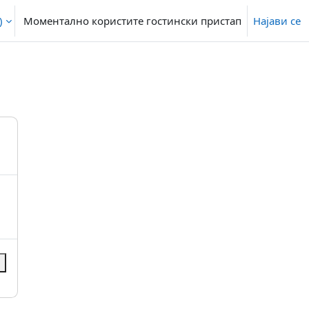
‎
Моментално користите гостински пристап
Најави се
и