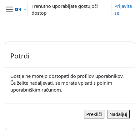
Preskoči na glavno vsebino
Trenutno uporabljate gostujoči
Prijavite
dostop
se
Stransko polje
Potrdi
Gostje ne morejo dostopati do profilov uporabnikov.
Če želite nadaljevati, se morate vpisati s polnim
uporabniškim računom.
Prekliči
Nadaljuj