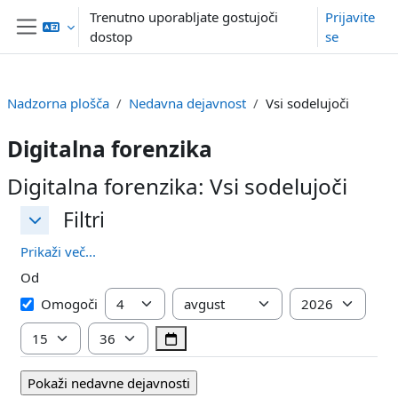
Preskoči na glavno vsebino
Trenutno uporabljate gostujoči
Prijavite
dostop
se
Stransko polje
Nadzorna plošča
Nedavna dejavnost
Vsi sodelujoči
Digitalna forenzika
Digitalna forenzika: Vsi sodelujoči
Filtri
Filtri
Filtri
Prikaži več...
Od
Od
Dan
Mesec
Leto
Omogoči
Ura
Minuta