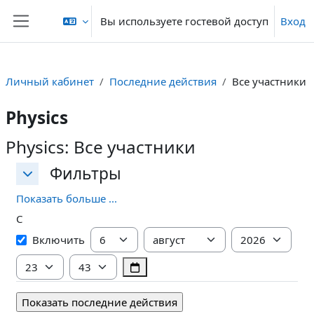
Перейти к основному содержанию
Вы используете гостевой доступ
Вход
Боковая панель
Личный кабинет
Последние действия
Все участники
Physics
Physics: Все участники
Фильтры
Фильтры
Фильтры
Показать больше ...
С
С
День
Месяц
Год
Включить
Час
Минута