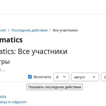
нет
Последние действия
Все участники
matics
tics: Все участники
тры
...
С
День
Месяц
Го
Включить
tila
anja in odgovori