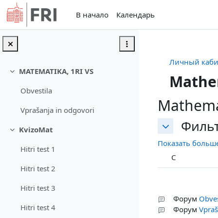
Перейти к основному содержанию
В начало
Календарь
Личный каби
MATEMATIKA, 1RI VS
Свернуть
Mathe
Obvestila
Mathema
Vprašanja in odgovori
Филь
Фильтры
KvizoMat
Фильтры
Свернуть
Показать больше 
Hitri test 1
С
Hitri test 2
Hitri test 3
Форум
Obves
Hitri test 4
Форум
Vpraš