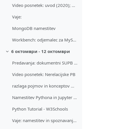
Video posnetek: uvod (2020); do 1:12:22
Vaje:
MongoDB namestitev
Workbench: odjemalec za MySQL in MongoDB
6 октомври - 12 октомври
Затвори
Predavanja: dokumentni SUPB MongoDB.
Video posnetek: Nerelacijske PB
razlaga pojmov in konceptov MongoDB
Namestitev Pythona in Jupyter notebooka
Python Tutorial - W3Schools
Vaje: namestitev in spoznavanje orodij