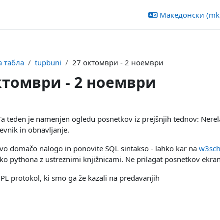
Македонски ‎(mk)
 табла
tupbuni
27 октомври - 2 ноември
ктомври - 2 ноември
 outline
 Ta teden je namenjen ogledu posnetkov iz prejšnjih tednov: Nerel
evnik in obnavljanje.
prvo domačo nalogo in ponovite SQL sintakso - lahko kar na
w3sch
ko pythona z ustreznimi knjižnicami. Ne prilagat posnetkov ekra
2PL protokol, ki smo ga že kazali na predavanjih