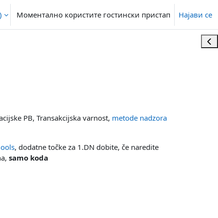
‎
Моментално користите гостински пристап
Најави се
Ope
acijske PB, Transakcijska varnost,
metode nadzora
ools
, dodatne točke za 1.DN dobite, če naredite
na,
samo koda