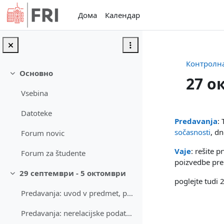
Оди до главна содржина
Дома
Календар
Контролна
Основно
Затвори
27 о
Vsebina
Section
Datoteke
Predavanja
:
sočasnosti
, dn
Forum novic
Vaje
: rešite 
Forum za študente
poizvedbe pre
29 септември - 5 октомври
Затвори
poglejte tudi 
Predavanja: uvod v predmet, pogoji.
Predavanja: nerelacijske podatkovne baze (začetek)